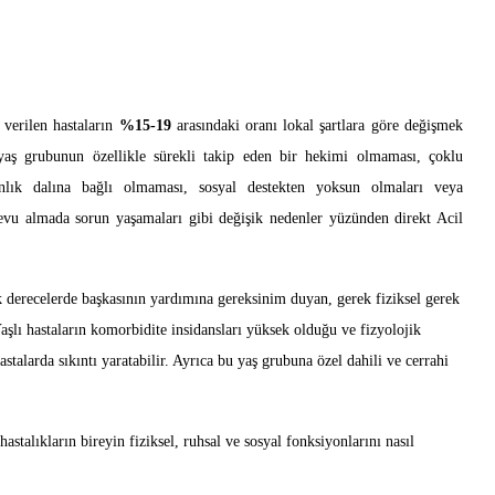
 verilen hastaların
%15-19
arasındaki oranı lokal şartlara göre değişmek
yaş grubunun özellikle sürekli takip eden bir hekimi olmaması, çoklu
lık dalına bağlı olmaması, sosyal destekten yoksun olmaları veya
vu almada sorun yaşamaları gibi değişik nedenler yüzünden direkt Acil
k derecelerde başkasının yardımına gereksinim duyan, gerek fiziksel gerek
aşlı hastaların komorbidite insidansları yüksek olduğu ve fizyolojik
stalarda sıkıntı yaratabilir. Ayrıca bu yaş grubuna özel dahili ve cerrahi
stalıkların bireyin fiziksel, ruhsal ve sosyal fonksiyonlarını nasıl