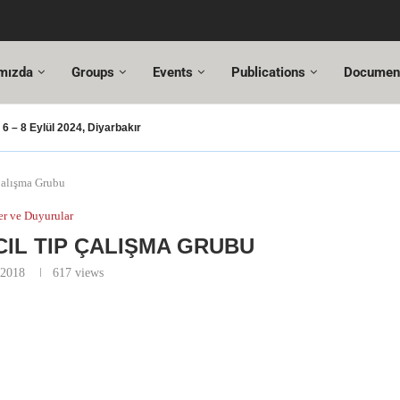
mızda
Groups
Events
Publications
Documen
 – 8 Eylül 2024, Diyarbakır
ası – 2024
usu
T Değişiklikleri
Hazır!
si,
tuncı’ya yeni görevinde başarılar dileriz.
hmet Özel
18. Türkiye Acil Tıp Kongresi ve
17....
Çalışma Grubu
r ve Duyurular
CIL TIP ÇALIŞMA GRUBU
 2018
617
views