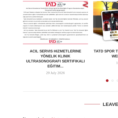
ACIL SERVIS HIZMETLERINE
TATD SPOR T
YÖNELIK KLINIK
WEB
ULTRASONOGRAFI SERTIFIKALI
1
EĞITIM...
29 July 2026
LEAV