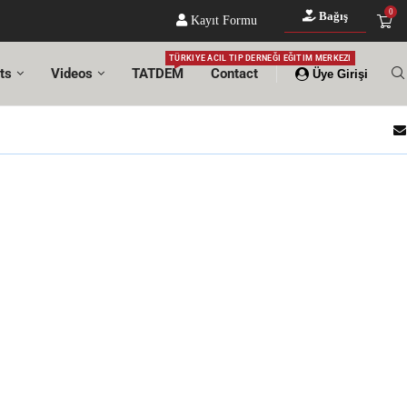
0
Bağış
Kayıt Formu
TÜRKIYE ACIL TIP DERNEĞI EĞITIM MERKEZI
ts
Videos
TATDEM
Contact
Üye Girişi