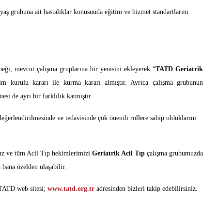
 yaş grubuna ait hastalıklar konusunda eğitim ve hizmet standartlarını
eği; mevcut çalışma gruplarına bir yenisini ekleyerek “
TATD Geriatrik
im kurulu kararı ile kurma kararı almıştır. Ayrıca çalışma grubunun
si de ayrı bir farklılık katmıştır.
değerlendirilmesinde ve tedavisinde çok önemli rollere sahip olduklarını
ruz ve tüm Acil Tıp hekimlerimizi
Geriatrik Acil Tıp
çalışma grubumuzda
bana özelden ulaşabilir.
 TATD web sitesi;
www.tatd.org.tr
adresinden bizleri takip edebilirsiniz.