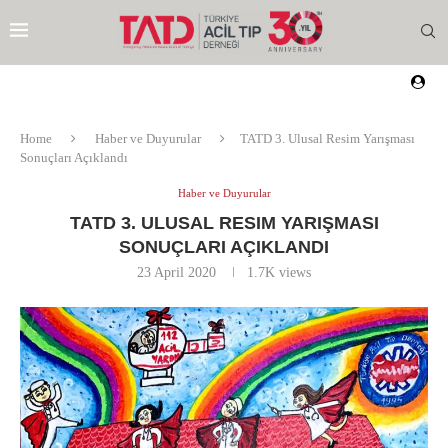
Home
Haber ve Duyurular
TATD 3. Ulusal Resim Yarışması
Sonuçları Açıklandı
Haber ve Duyurular
TATD 3. ULUSAL RESIM YARIŞMASI
SONUÇLARI AÇIKLANDI
23 April 2020
1.7K
views
EZI