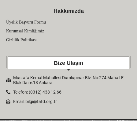
Hakkımızda
Üyelik Başvuru Formu
Kurumsal Kimliğimiz
Gizlilik Politikası
Bize Ulaşın
Mustafa Kemal Mahallesi Dumlupınar Blv. No:274 Mahall E
Blok Daire:18 Ankara
Telefon: (0312) 438 12 66
Email:
bilgi@tatd.org.tr
© 2021 – 2026 All Rights Reserved. Designed and Developed by
DNS Tech
Company