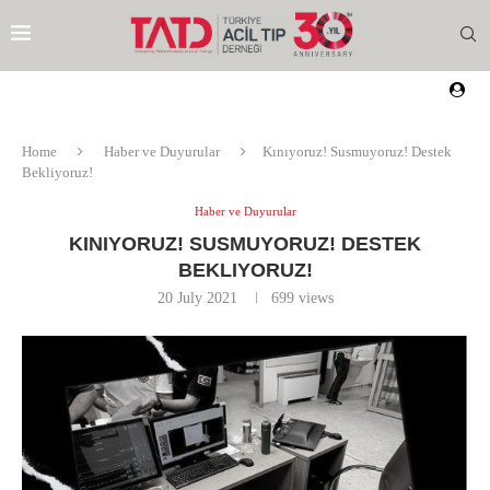
Home
Haber ve Duyurular
Kınıyoruz! Susmuyoruz! Destek
Bekliyoruz!
Haber ve Duyurular
KINIYORUZ! SUSMUYORUZ! DESTEK
BEKLIYORUZ!
20 July 2021
699
views
EZI