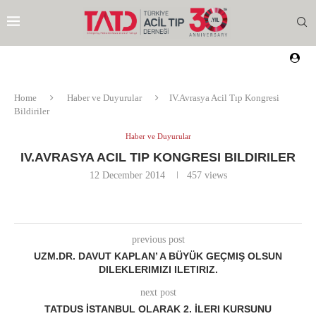
Home
Haber ve Duyurular
IV.Avrasya Acil Tıp Kongresi
Bildiriler
Haber ve Duyurular
IV.AVRASYA ACIL TIP KONGRESI BILDIRILER
12 December 2014
457
views
previous post
UZM.DR. DAVUT KAPLAN’ A BÜYÜK GEÇMIŞ OLSUN
DILEKLERIMIZI ILETIRIZ.
next post
EZI
TATDUS İSTANBUL OLARAK 2. İLERI KURSUNU