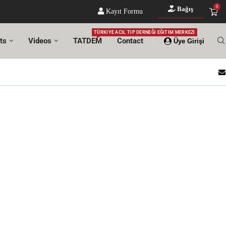
0
Bağış
Kayıt Formu
TÜRKIYE ACIL TIP DERNEĞI EĞITIM MERKEZI
ts
Videos
TATDEM
Contact
Üye Girişi