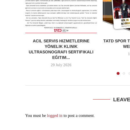
ACIL SERVIS HIZMETLERINE
TATD SPOR T
YÖNELIK KLINIK
WEB
ULTRASONOGRAFI SERTIFIKALI
1
EĞITIM...
29 July 2026
LEAV
You must be
logged in
to post a comment.