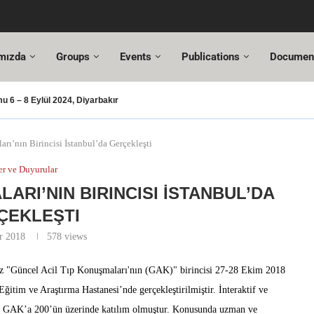
mızda
Groups
Events
Publications
Documen
 6 – 8 Eylül 2024, Diyarbakır
şması – 2024
şusu
SUT Değişiklikleri
ı Hazır!
resi,
Altuncı’ya yeni görevinde başarılar dileriz.
ehmet Özel
18. Türkiye Acil Tıp Kongresi ve
17....
rı’nın Birincisi İstanbul’da Gerçekleşti
r ve Duyurular
ARI’NIN BIRINCISI İSTANBUL’DA
ÇEKLEŞTI
r 2018
578
views
iz "Güncel Acil Tıp Konuşmaları'nın (GAK)" birincisi 27-28 Ekim 2018
Eğitim ve Araştırma Hastanesi’nde gerçekleştirilmiştir. İnteraktif ve
nılan GAK’a 200’ün üzerinde katılım olmuştur. Konusunda uzman ve