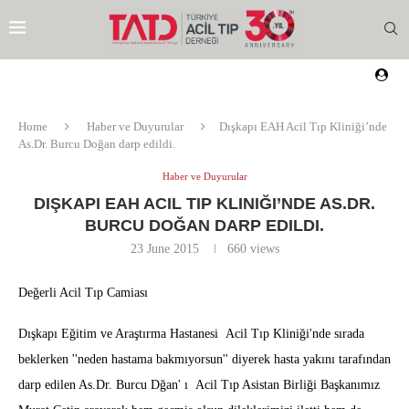
Home
Haber ve Duyurular
Dışkapı EAH Acil Tıp Kliniği’nde
As.Dr. Burcu Doğan darp edildi.
Haber ve Duyurular
DIŞKAPI EAH ACIL TIP KLINIĞI’NDE AS.DR.
BURCU DOĞAN DARP EDILDI.
23 June 2015
660
views
Değerli Acil Tıp Camiası
Dışkapı Eğitim ve Araştırma Hastanesi Acil Tıp Kliniği'nde sırada
beklerken ''neden hastama bakmıyorsun'' diyerek hasta yakını tarafından
darp edilen As.Dr. Burcu Dğan' ı Acil Tıp Asistan Birliği Başkanımız
EZI