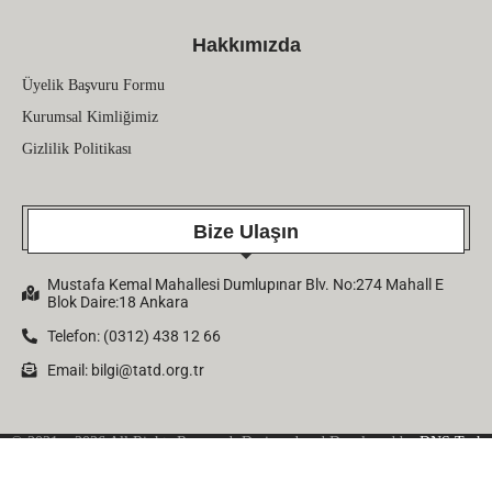
Hakkımızda
Üyelik Başvuru Formu
Kurumsal Kimliğimiz
Gizlilik Politikası
Bize Ulaşın
Mustafa Kemal Mahallesi Dumlupınar Blv. No:274 Mahall E
Blok Daire:18 Ankara
Telefon: (0312) 438 12 66
Email:
bilgi@tatd.org.tr
© 2021 – 2026 All Rights Reserved. Designed and Developed by
DNS Tech
Company