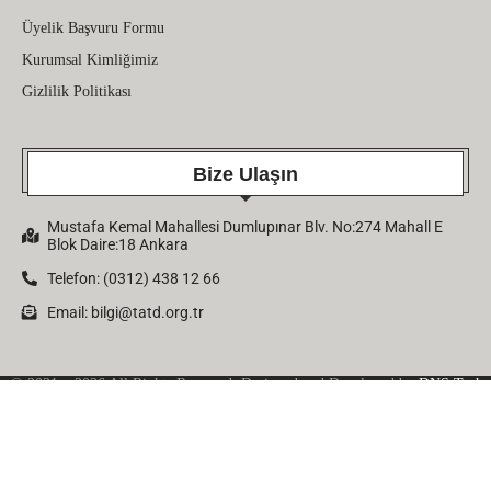
Üyelik Başvuru Formu
Kurumsal Kimliğimiz
Gizlilik Politikası
Bize Ulaşın
Mustafa Kemal Mahallesi Dumlupınar Blv. No:274 Mahall E
Blok Daire:18 Ankara
Telefon: (0312) 438 12 66
Email:
bilgi@tatd.org.tr
© 2021 – 2026 All Rights Reserved. Designed and Developed by
DNS Tech
Company