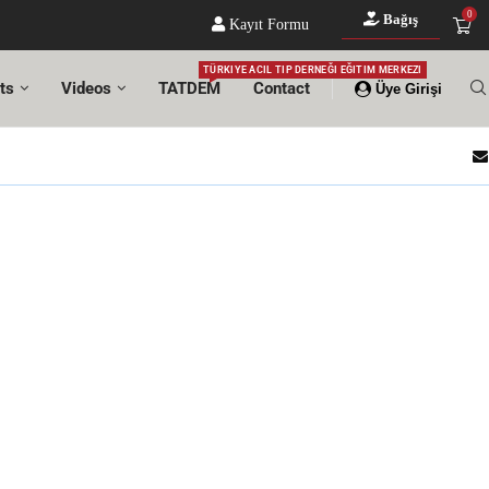
0
Bağış
Kayıt Formu
TÜRKIYE ACIL TIP DERNEĞI EĞITIM MERKEZI
ts
Videos
TATDEM
Contact
Üye Girişi