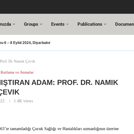
mızda
Groups
Events
Publications
Documen
 6 – 8 Eylül 2024, Diyarbakır
şması – 2024
şusu
SUT Değişiklikleri
ı Hazır!
resi,
Altuncı’ya yeni görevinde başarılar dileriz.
ehmet Özel
18. Türkiye Acil Tıp Kongresi ve
17....
 Prof. Dr. Namık Çevik
Kutlama ve Anmalar
ANIŞTIRAN ADAM: PROF. DR. NAMIK
ÇEVIK
022
1.4K
views
3’te tamamladığı Çocuk Sağlığı ve Hastalıkları uzmanlığının üzerine