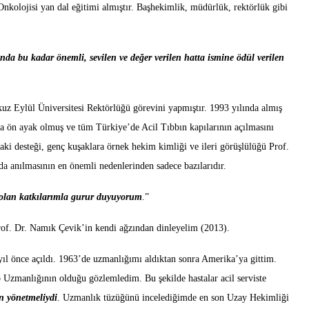
kolojisi yan dal eğitimi almıştır. Başhekimlik, müdürlük, rektörlük gibi
nda bu kadar önemli, sevilen ve değer verilen hatta ismine ödül verilen
z Eylül Üniversitesi Rektörlüğü görevini yapmıştır. 1993 yılında almış
a ön ayak olmuş ve tüm Türkiye’de Acil Tıbbın kapılarının açılmasını
aki desteği, genç kuşaklara örnek hekim kimliği ve ileri görüşlülüğü Prof.
nda anılmasının en önemli nedenlerinden sadece bazılarıdır.
e olan katkılarımla gurur duyuyorum
.”
Prof. Dr. Namık Çevik’in kendi ağzından dinleyelim (2013).
yıl önce açıldı. 1963’de uzmanlığımı aldıktan sonra Amerika’ya gittim.
p Uzmanlığının olduğu gözlemledim. Bu şekilde hastalar acil serviste
an yönetmeliydi
. Uzmanlık tüzüğünü incelediğimde en son Uzay Hekimliği