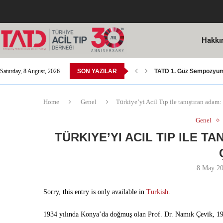
Hakkı
Saturday, 8 August, 2026
SON YAZILAR
TATD 1. Güz Sempozyumu
TATD Ulusal Resim Yarı
Acil Tıp Yeterlilik Sınavı
14 Mart Tıp Bayramı Ko
SGK Tarafından Yapılan 
Acil Tıp Bülteni 15. Sayıs
8. Avrasya Acil Tıp Kong
Dr. Öğr. Üyesi Yusuf Ali 
Kutlama; Sn. Doç. Dr. M
Home
Genel
Türkiye’yi Acil Tıp ile tanıştıran adam:
Genel
TÜRKIYE’YI ACIL TIP ILE T
8 May 2
Sorry, this entry is only available in
Turkish
.
1934 yılında Konya’da doğmuş olan Prof. Dr. Namık Çevik, 196