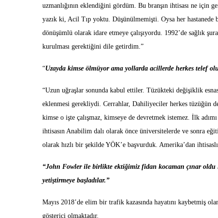
uzmanlığının eklendiğini gördüm. Bu branşın ihtisası ne için ge
yazık ki, Acil Tıp yoktu. Düşünülmemişti. Oysa her hastanede bir
dönüşümlü olarak idare etmeye çalışıyordu. 1992’de sağlık şura
kurulması gerektiğini dile getirdim.”
“
Uzayda kimse ölmüyor ama yollarda acillerde herkes telef ol
“Uzun uğraşlar sonunda kabul ettiler. Tüzükteki değişiklik esn
eklenmesi gerekliydi. Cerrahlar, Dahiliyeciler herkes tüzüğün d
kimse o işte çalışmaz, kimseye de devretmek istemez. İlk adımı 
ihtisasın Anabilim dalı olarak önce üniversitelerde ve sonra eğ
olarak hızlı bir şekilde YÖK’e başvurduk. Amerika’dan ihtisaslı
“John Fowler ile birlikte ektiğimiz fidan kocaman çınar oldu 
yetiştirmeye başladılar.”
Mayıs 2018’de elim bir trafik kazasında hayatını kaybetmiş ola
gösterici olmaktadır.