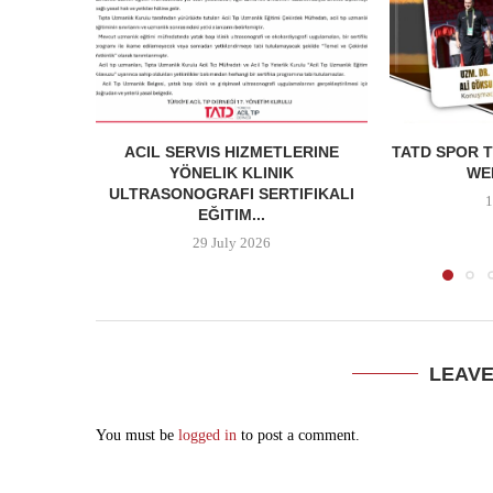
ACIL SERVIS HIZMETLERINE
TATD SPOR T
YÖNELIK KLINIK
WEB
ULTRASONOGRAFI SERTIFIKALI
1
EĞITIM...
29 July 2026
LEAV
You must be
logged in
to post a comment.