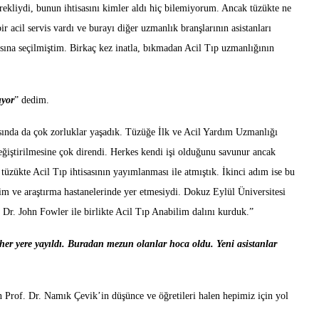
rekliydi, bunun ihtisasını kimler aldı hiç bilemiyorum. Ancak tüzükte ne
 acil servis vardı ve burayı diğer uzmanlık branşlarının asistanları
sına seçilmiştim. Birkaç kez inatla, bıkmadan Acil Tıp uzmanlığının
uyor
” dedim.
asında da çok zorluklar yaşadık. Tüzüğe İlk ve Acil Yardım Uzmanlığı
eğiştirilmesine çok direndi. Herkes kendi işi olduğunu savunur ancak
tüzükte Acil Tıp ihtisasının yayımlanması ile atmıştık. İkinci adım ise bu
itim ve araştırma hastanelerinde yer etmesiydi. Dokuz Eylül Üniversitesi
 Dr. John Fowler ile birlikte Acil Tıp Anabilim dalını kurduk.”
her yere yayıldı. Buradan mezun olanlar hoca oldu. Yeni asistanlar
n Prof. Dr. Namık Çevik’in düşünce ve öğretileri halen hepimiz için yol