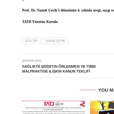
Prof. Dr. Namık Çevik’i ölümünün 4. yılında sevgi, saygı v
TATD Yönetim Kurulu
ACIL TIP
NAMIK ÇEVIK
previous post
SAĞLIKTA ŞIDDETIN ÖNLENMESI VE TIBBI
MALPRAKTISE ILIŞKIN KANUN TEKLIFI
YOU M