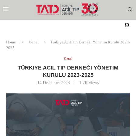
Home
Genel
Türkiye Acil Tıp Derneği Yönetim Kurulu 2023-
2025
Genel
TÜRKIYE ACIL TIP DERNEĞI YÖNETIM
KURULU 2023-2025
14 December 2023
1.7K
views
EZI