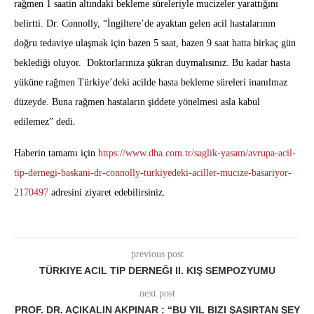
rağmen 1 saatin altındaki bekleme süreleriyle mucizeler yarattığını
belirtti. Dr. Connolly, “İngiltere’de ayaktan gelen acil hastalarının
doğru tedaviye ulaşmak için bazen 5 saat, bazen 9 saat hatta birkaç gün
beklediği oluyor. Doktorlarınıza şükran duymalısınız. Bu kadar hasta
yüküne rağmen Türkiye’deki acilde hasta bekleme süreleri inanılmaz
düzeyde. Buna rağmen hastaların şiddete yönelmesi asla kabul
edilemez” dedi.
Haberin tamamı için
https://www.dha.com.tr/saglik-yasam/avrupa-acil-
tip-dernegi-baskani-dr-connolly-turkiyedeki-aciller-mucize-basariyor-
2170497
adresini ziyaret edebilirsiniz.
previous post
TÜRKIYE ACIL TIP DERNEĞI II. KIŞ SEMPOZYUMU
next post
PROF. DR. AÇIKALIN AKPINAR : “BU YIL BIZI ŞAŞIRTAN ŞEY