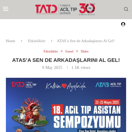
Home
Etkinlikler
ATAS’a Sen de Arkadaşlarını Al Gel!
Etkinlikler
Genel
Slider
ATAS’A SEN DE ARKADAŞLARINI AL GEL!
9 May 2025
1.1K
views
EZI