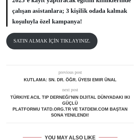
çalışan asistanlara; 3 kişilik odada kalmak
koşuluyla özel kampanya!
SATIN ALMAK İÇİN TIKLAYINIZ.
previous post
KUTLAMA: SN. DR. ÖĞR. ÜYESI EMIR ÜNAL
next post
TÜRKIYE ACIL TIP DERNEĞI’NIN DIJITAL DÜNYADAKI IKI
GÜÇLÜ
PLATFORMU TATD.ORG.TR VE TATDEM.COM BAŞTAN
SONA YENILENDI!
YOU MAY ALSO LIKE