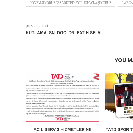
#ÖNEMSIYORUZCESARETEDIYORUZPAYLAŞIYORUZ
#WECA
previous post
KUTLAMA. SN. DOÇ. DR. FATIH SELVI
YOU M
ACIL SERVIS HIZMETLERINE
TATD SPOR T