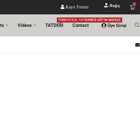
0
Bağış
Kayıt Formu
TÜRKIYE ACIL TIP DERNEĞI EĞITIM MERKEZI
ts
Videos
TATDEM
Contact
Üye Girişi