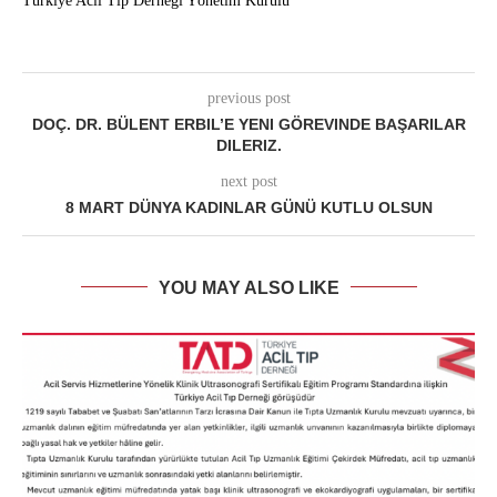
Türkiye Acil Tıp Derneği Yönetim Kurulu
previous post
DOÇ. DR. BÜLENT ERBIL’E YENI GÖREVINDE BAŞARILAR
DILERIZ.
next post
8 MART DÜNYA KADINLAR GÜNÜ KUTLU OLSUN
YOU MAY ALSO LIKE