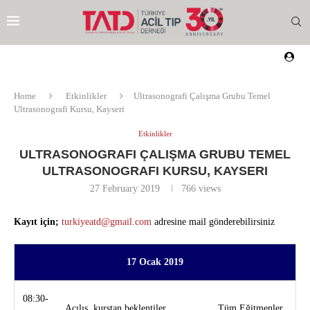
Home
Etkinlikler
Ultrasonografi Çalışma Grubu Temel
Ultrasonografi Kursu, Kayseri
Etkinlikler
ULTRASONOGRAFI ÇALIŞMA GRUBU TEMEL
ULTRASONOGRAFI KURSU, KAYSERI
27 February 2019
766
views
Kayıt için;
turkiyeatd@gmail.com
adresine mail gönderebilirsiniz
17 Ocak 2019
EZI
08:30-
Açılış, kurstan beklentiler
Tüm Eğitmenler