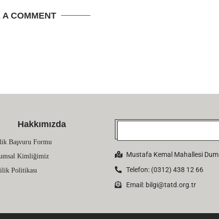
E A COMMENT
Hakkımızda
lik Başvuru Formu
Mustafa Kemal Mahallesi Dumlu
umsal Kimliğimiz
Telefon: (0312) 438 12 66
ilik Politikası
Email:
bilgi@tatd.org.tr