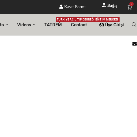
0
Bağış
Kayıt Formu
TÜRKIYE ACIL TIP DERNEĞI EĞITIM MERKEZI
ts
Videos
TATDEM
Contact
Üye Girişi