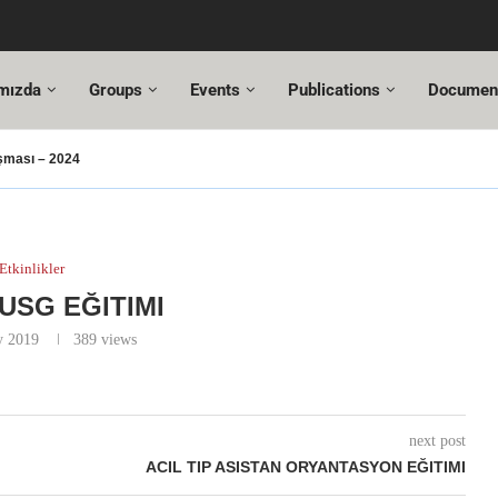
mızda
Groups
Events
Publications
Documen
şması – 2024
şusu
SUT Değişiklikleri
ı Hazır!
resi,
Altuncı’ya yeni görevinde başarılar dileriz.
ehmet Özel
18. Türkiye Acil Tıp Kongresi ve
17....
Etkinlikler
USG EĞITIMI
y 2019
389
views
next post
ACIL TIP ASISTAN ORYANTASYON EĞITIMI