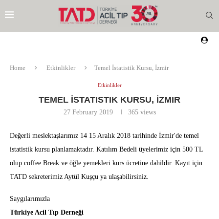
Home
Etkinlikler
Temel İstatistik Kursu, İzmir
Etkinlikler
TEMEL İSTATISTIK KURSU, İZMIR
27 February 2019
365
views
Değerli meslektaşlarımız 14 15 Aralık 2018 tarihinde İzmir'de temel
istatistik kursu planlamaktadır. Katılım Bedeli üyelerimiz için 500 TL
olup coffee Break ve öğle yemekleri kurs ücretine dahildir. Kayıt için
TATD sekreterimiz Aytül Kuşçu ya ulaşabilirsiniz.
Saygılarımızla
EZI
Türkiye Acil Tıp Derneği