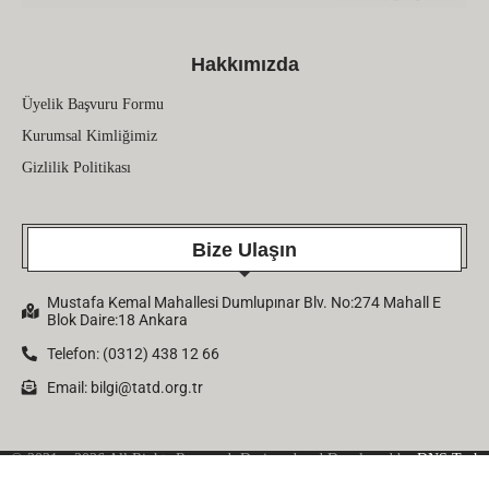
Hakkımızda
Üyelik Başvuru Formu
Kurumsal Kimliğimiz
Gizlilik Politikası
Bize Ulaşın
Mustafa Kemal Mahallesi Dumlupınar Blv. No:274 Mahall E
Blok Daire:18 Ankara
Telefon: (0312) 438 12 66
Email:
bilgi@tatd.org.tr
© 2021 – 2026 All Rights Reserved. Designed and Developed by
DNS Tech
Company