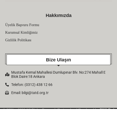
Hakkımızda
Üyelik Başvuru Formu
Kurumsal Kimliğimiz
Gizlilik Politikası
Bize Ulaşın
Mustafa Kemal Mahallesi Dumlupınar Blv. No:274 Mahall E
Blok Daire:18 Ankara
Telefon: (0312) 438 12 66
Email:
bilgi@tatd.org.tr
© 2021 – 2026 All Rights Reserved. Designed and Developed by
DNS Tech
Company