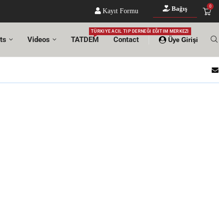
0
Bağış
Kayıt Formu
TÜRKIYE ACIL TIP DERNEĞI EĞITIM MERKEZI
ts
Videos
TATDEM
Contact
Üye Girişi