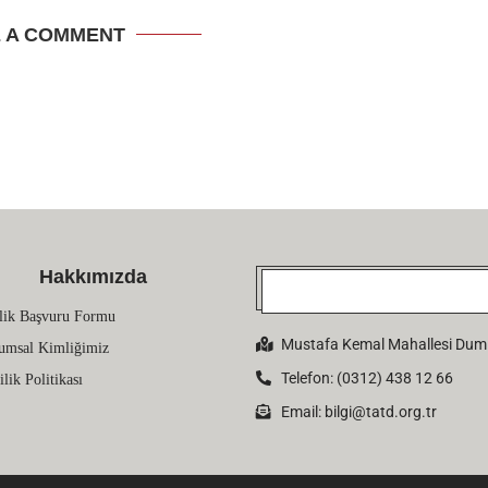
E A COMMENT
Hakkımızda
lik Başvuru Formu
Mustafa Kemal Mahallesi Dumlu
umsal Kimliğimiz
Telefon: (0312) 438 12 66
ilik Politikası
Email:
bilgi@tatd.org.tr