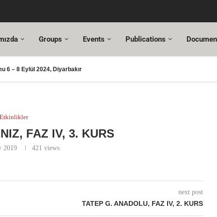
mızda
Groups
Events
Publications
Documen
 6 – 8 Eylül 2024, Diyarbakır
şması – 2024
şusu
SUT Değişiklikleri
ı Hazır!
resi,
Altuncı’ya yeni görevinde başarılar dileriz.
ehmet Özel
18. Türkiye Acil Tıp Kongresi ve
17....
Etkinlikler
IZ, FAZ IV, 3. KURS
y 2019
421
views
next post
TATEP G. ANADOLU, FAZ IV, 2. KURS