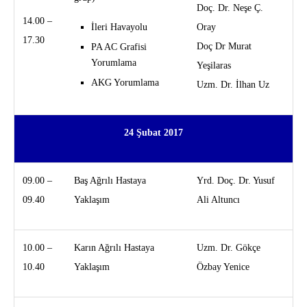
Doç. Dr. Neşe Ç.
14.00 –
İleri Havayolu
Oray
17.30
Doç Dr Murat
PA AC Grafisi
Yorumlama
Yeşilaras
AKG Yorumlama
Uzm. Dr. İlhan Uz
24 Şubat 2017
09.00 –
Baş Ağrılı Hastaya
Yrd. Doç. Dr. Yusuf
09.40
Yaklaşım
Ali Altuncı
10.00 –
Karın Ağrılı Hastaya
Uzm. Dr. Gökçe
10.40
Yaklaşım
Özbay Yenice