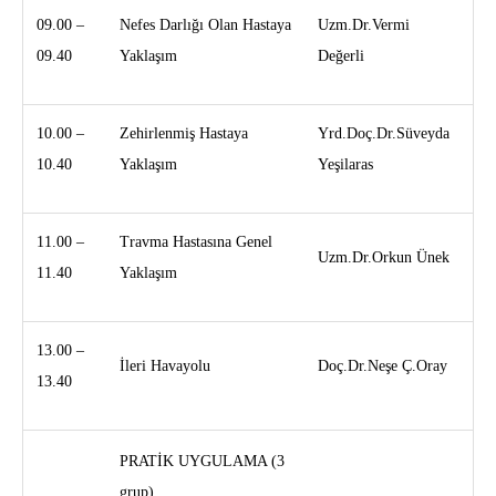
09.00 –
Nefes Darlığı Olan Hastaya
Uzm.Dr.Vermi
09.40
Yaklaşım
Değerli
10.00 –
Zehirlenmiş Hastaya
Yrd.Doç.Dr.Süveyda
10.40
Yaklaşım
Yeşilaras
11.00 –
Travma Hastasına Genel
Uzm.Dr.Orkun Ünek
11.40
Yaklaşım
13.00 –
İleri Havayolu
Doç.Dr.Neşe Ç.Oray
13.40
PRATİK UYGULAMA (3
grup)