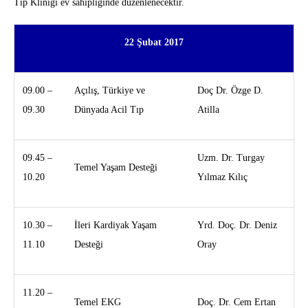
Tıp Kliniği ev sahipliğinde düzenlenecektir.
22 Şubat 2017
09.00 –
Açılış, Türkiye ve
Doç Dr. Özge D.
09.30
Dünyada Acil Tıp
Atilla
09.45 –
Uzm. Dr. Turgay
Temel Yaşam Desteği
10.20
Yılmaz Kılıç
10.30 –
İleri Kardiyak Yaşam
Yrd. Doç. Dr. Deniz
11.10
Desteği
Oray
11.20 –
Temel EKG
Doç. Dr. Cem Ertan