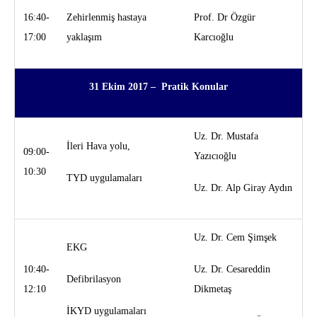
16:40-
Zehirlenmiş hastaya
Prof. Dr Özgür
17:00
yaklaşım
Karcıoğlu
31 Ekim 2017 – Pratik Konular
Uz. Dr. Mustafa
İleri Hava yolu,
09:00-
Yazıcıoğlu
10:30
TYD uygulamaları
Uz. Dr. Alp Giray Aydın
Uz. Dr. Cem Şimşek
EKG
10:40-
Uz. Dr. Cesareddin
Defibrilasyon
12:10
Dikmetaş
İKYD uygulamaları