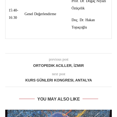
Prof. Dr. Doğaç Niyazi
Özüçelik
15:40-
Genel Değerlendirme
16:30
Doç. Dr. Hakan
Topaçoğlu
previous post
ORTOPEDIK ACILLER, İZMIR
next post
KURS GÜNLERI KONGRESI, ANTALYA
YOU MAY ALSO LIKE