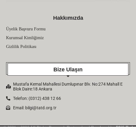
Hakkımızda
Üyelik Başvuru Formu
Kurumsal Kimliğimiz
Gizlilik Politikası
Bize Ulaşın
Mustafa Kemal Mahallesi Dumlupınar Blv. No:274 Mahall E
Blok Daire:18 Ankara
Telefon: (0312) 438 12 66
Email:
bilgi@tatd.org.tr
© 2021 – 2026 All Rights Reserved. Designed and Developed by
DNS Tech
Company