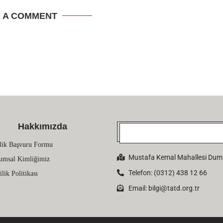
E A COMMENT
Hakkımızda
lik Başvuru Formu
Mustafa Kemal Mahallesi Dumlu
umsal Kimliğimiz
Telefon: (0312) 438 12 66
ilik Politikası
Email:
bilgi@tatd.org.tr