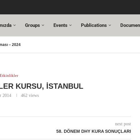
mızda
Groups
Events
Publications
Documen
ması – 2024
usu
UT Değişiklikleri
 Hazır!
esi,
ltuncı’ya yeni görevinde başarılar dileriz.
hmet Özel
18. Türkiye Acil Tıp Kongresi ve
17....
Etkinlikler
LER KURSU, İSTANBUL
r 2014
462
views
next post
58. DÖNEM DHY KURA SONUÇLARI