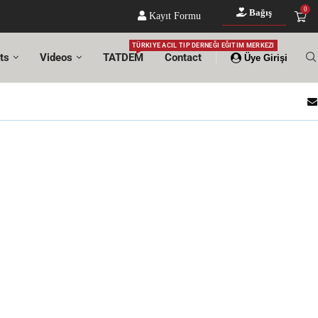
0
Bağış
Kayıt Formu
TÜRKIYE ACIL TIP DERNEĞI EĞITIM MERKEZI
ts
Videos
TATDEM
Contact
Üye Girişi