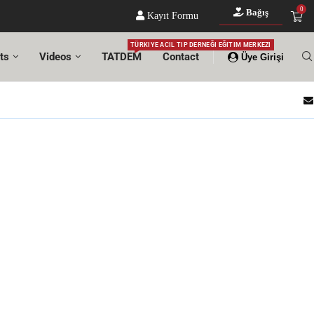
0
Bağış
Kayıt Formu
TÜRKIYE ACIL TIP DERNEĞI EĞITIM MERKEZI
ts
Videos
TATDEM
Contact
Üye Girişi