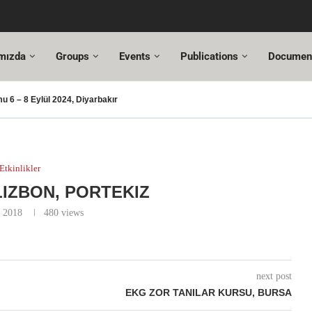
mızda
Groups
Events
Publications
Documen
 6 – 8 Eylül 2024, Diyarbakır
şması – 2024
şusu
SUT Değişiklikleri
ı Hazır!
resi,
Altuncı’ya yeni görevinde başarılar dileriz.
ehmet Özel
18. Türkiye Acil Tıp Kongresi ve
17....
Etkinlikler
LIZBON, PORTEKIZ
r 2018
480
views
next post
EKG ZOR TANILAR KURSU, BURSA