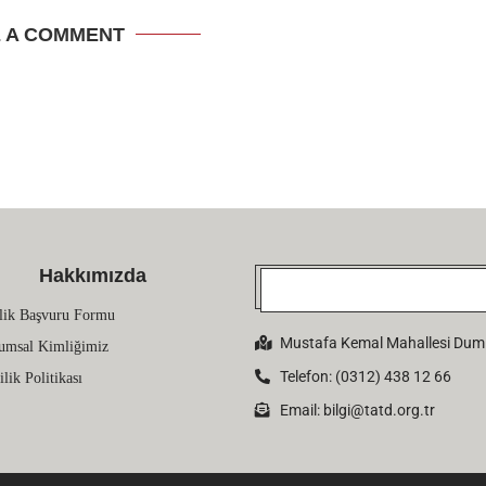
E A COMMENT
Hakkımızda
lik Başvuru Formu
Mustafa Kemal Mahallesi Dumlu
umsal Kimliğimiz
Telefon: (0312) 438 12 66
ilik Politikası
Email:
bilgi@tatd.org.tr