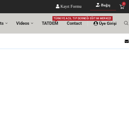
0
Bağış
Kayıt Formu
TÜRKIYE ACIL TIP DERNEĞI EĞITIM MERKEZI
ts
Videos
TATDEM
Contact
Üye Girişi