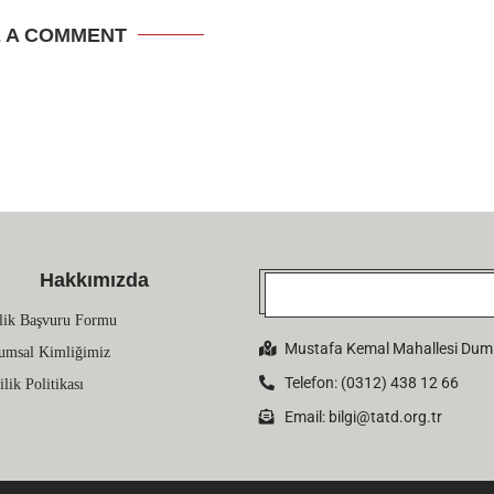
E A COMMENT
Hakkımızda
lik Başvuru Formu
Mustafa Kemal Mahallesi Dumlu
umsal Kimliğimiz
Telefon: (0312) 438 12 66
ilik Politikası
Email:
bilgi@tatd.org.tr