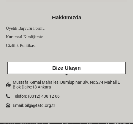
Hakkımızda
Üyelik Başvuru Formu
Kurumsal Kimliğimiz
Gizlilik Politikası
Bize Ulaşın
Mustafa Kemal Mahallesi Dumlupınar Blv. No:274 Mahall E
Blok Daire:18 Ankara
Telefon: (0312) 438 12 66
Email:
bilgi@tatd.org.tr
© 2021 – 2026 All Rights Reserved. Designed and Developed by
DNS Tech
Company