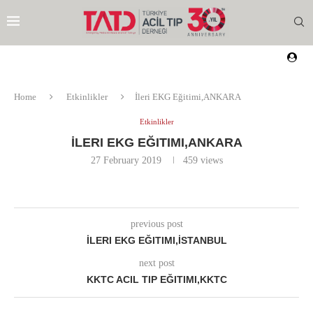
Home
Etkinlikler
İleri EKG Eğitimi,ANKARA
Etkinlikler
İLERI EKG EĞITIMI,ANKARA
27 February 2019
459
views
previous post
İLERI EKG EĞITIMI,İSTANBUL
next post
KKTC ACIL TIP EĞITIMI,KKTC
EZI