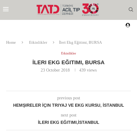
Home
Etkinlikler
İleri Ekg Eğitimi, BURSA
Etkinlikler
İLERI EKG EĞITIMI, BURSA
23 October 2018
439
views
previous post
HEMŞIRELER İÇIN TRIYAJ VE EKG KURSU, İSTANBUL
next post
İLERI EKG EĞITIMI,İSTANBUL
EZI