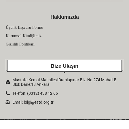
Hakkımızda
Üyelik Başvuru Formu
Kurumsal Kimliğimiz
Gizlilik Politikası
Bize Ulaşın
Mustafa Kemal Mahallesi Dumlupınar Blv. No:274 Mahall E
Blok Daire:18 Ankara
Telefon: (0312) 438 12 66
Email:
bilgi@tatd.org.tr
© 2021 – 2026 All Rights Reserved. Designed and Developed by
DNS Tech
Company