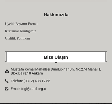
Hakkımızda
Üyelik Başvuru Formu
Kurumsal Kimliğimiz
Gizlilik Politikası
Bize Ulaşın
Mustafa Kemal Mahallesi Dumlupınar Blv. No:274 Mahall E
Blok Daire:18 Ankara
Telefon: (0312) 438 12 66
Email:
bilgi@tatd.org.tr
© 2021 – 2026 All Rights Reserved. Designed and Developed by
DNS Tech
Company