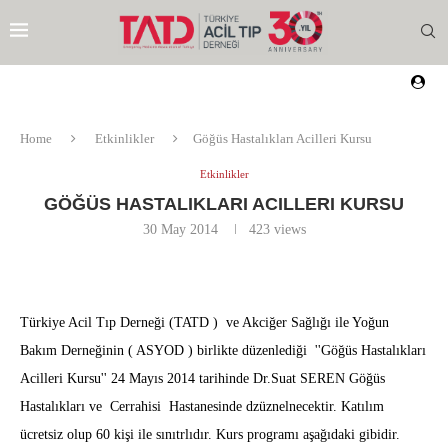
Home
Etkinlikler
Göğüs Hastalıkları Acilleri Kursu
Etkinlikler
GÖĞÜS HASTALIKLARI ACILLERI KURSU
30 May 2014
423
views
Türkiye Acil Tıp Derneği (TATD ) ve Akciğer Sağlığı ile Yoğun
Bakım Derneğinin ( ASYOD ) birlikte düzenlediği ''Göğüs Hastalıkları
Acilleri Kursu'' 24 Mayıs 2014 tarihinde Dr.Suat SEREN Göğüs
Hastalıkları ve Cerrahisi Hastanesinde dzüznelnecektir. Katılım
EZI
ücretsiz olup 60 kişi ile sınıtrlıdır. Kurs programı aşağıdaki gibidir.