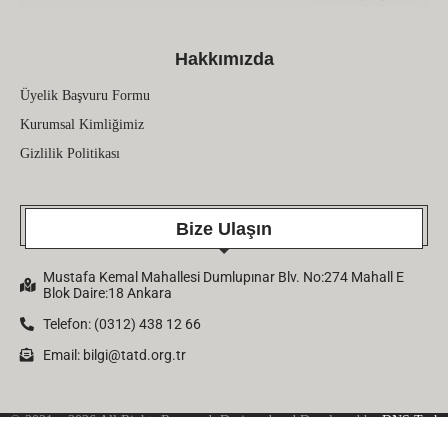
Hakkımızda
Üyelik Başvuru Formu
Kurumsal Kimliğimiz
Gizlilik Politikası
Bize Ulaşın
Mustafa Kemal Mahallesi Dumlupınar Blv. No:274 Mahall E
Blok Daire:18 Ankara
Telefon: (0312) 438 12 66
Email:
bilgi@tatd.org.tr
© 2021 – 2026 All Rights Reserved. Designed and Developed by
DNS Tech
Company