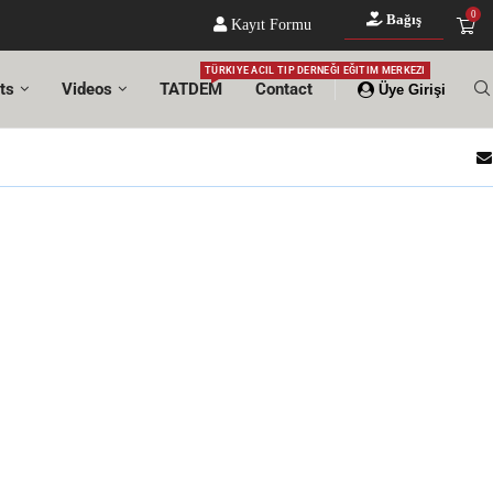
0
Bağış
Kayıt Formu
TÜRKIYE ACIL TIP DERNEĞI EĞITIM MERKEZI
ts
Videos
TATDEM
Contact
Üye Girişi