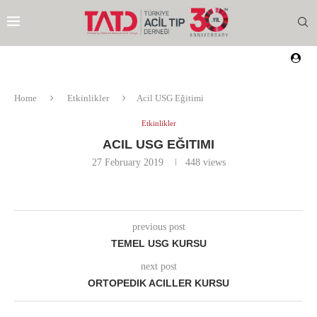
Home
Etkinlikler
Acil USG Eğitimi
Etkinlikler
ACIL USG EĞITIMI
27 February 2019
448
views
previous post
TEMEL USG KURSU
next post
ORTOPEDIK ACILLER KURSU
EZI