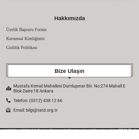
Hakkımızda
Üyelik Başvuru Formu
Kurumsal Kimliğimiz
Gizlilik Politikası
Bize Ulaşın
Mustafa Kemal Mahallesi Dumlupınar Blv. No:274 Mahall E
Blok Daire:18 Ankara
Telefon: (0312) 438 12 66
Email:
bilgi@tatd.org.tr
© 2021 – 2026 All Rights Reserved. Designed and Developed by
DNS Tech
Company