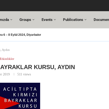
mızda
Groups
Events
Publications
Documen
 6 – 8 Eylül 2024, Diyarbakır
şması – 2024
şusu
SUT Değişiklikleri
ı Hazır!
resi,
Altuncı’ya yeni görevinde başarılar dileriz.
ehmet Özel
18. Türkiye Acil Tıp Kongresi ve
17....
u, Aydın
Etkinlikler
 BAYRAKLAR KURSU, AYDIN
er 2019
511
views