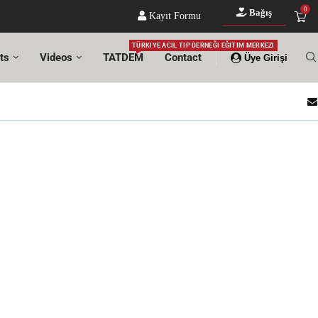
0
Bağış
Kayıt Formu
TÜRKIYE ACIL TIP DERNEĞI EĞITIM MERKEZI
ts
Videos
TATDEM
Contact
Üye Girişi