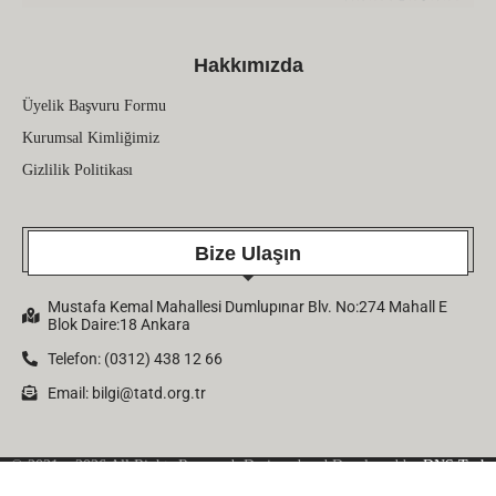
Hakkımızda
Üyelik Başvuru Formu
Kurumsal Kimliğimiz
Gizlilik Politikası
Bize Ulaşın
Mustafa Kemal Mahallesi Dumlupınar Blv. No:274 Mahall E
Blok Daire:18 Ankara
Telefon: (0312) 438 12 66
Email:
bilgi@tatd.org.tr
© 2021 – 2026 All Rights Reserved. Designed and Developed by
DNS Tech
Company