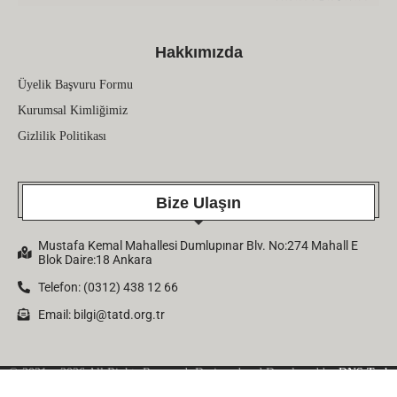
Hakkımızda
Üyelik Başvuru Formu
Kurumsal Kimliğimiz
Gizlilik Politikası
Bize Ulaşın
Mustafa Kemal Mahallesi Dumlupınar Blv. No:274 Mahall E
Blok Daire:18 Ankara
Telefon: (0312) 438 12 66
Email:
bilgi@tatd.org.tr
© 2021 – 2026 All Rights Reserved. Designed and Developed by
DNS Tech
Company