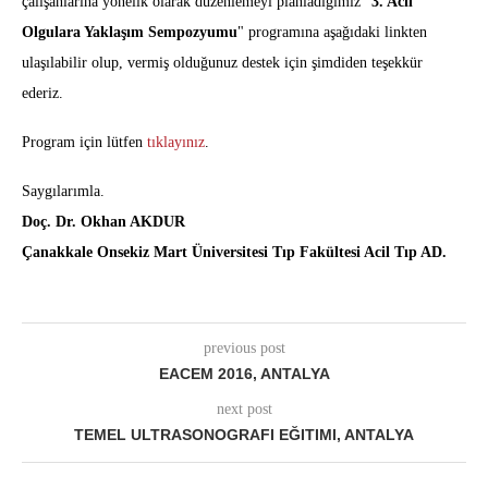
çalışanlarına yönelik olarak düzenlemeyi planladığımız "
3. Acil
Olgulara Yaklaşım Sempozyumu
" programına aşağıdaki linkten
ulaşılabilir olup, vermiş olduğunuz destek için şimdiden teşekkür
ederiz.
Program için lütfen
tıklayınız
.
Saygılarımla.
Doç. Dr. Okhan AKDUR
Çanakkale Onsekiz Mart Üniversitesi Tıp Fakültesi Acil Tıp AD.
previous post
EACEM 2016, ANTALYA
next post
TEMEL ULTRASONOGRAFI EĞITIMI, ANTALYA