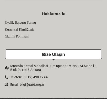
Hakkımızda
Üyelik Başvuru Formu
Kurumsal Kimliğimiz
Gizlilik Politikası
Bize Ulaşın
Mustafa Kemal Mahallesi Dumlupınar Blv. No:274 Mahall E
Blok Daire:18 Ankara
Telefon: (0312) 438 12 66
Email:
bilgi@tatd.org.tr
© 2021 – 2026 All Rights Reserved. Designed and Developed by
DNS Tech
Company