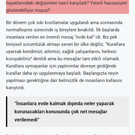
hayatlarındaki değişimleri nasıl karşıladı? Yeterli hassasiyeti
gösterebiliyor muyuz?
Bir dönem çok sıkı kısıtlamalar uygulandı ama sonrasında
normalleşme sürecinde iş bireylere bırakıldı. İlk başlarda
insanlara verilen en önemli mesaj “evde kal” idi. Biz pek
bireysel sorumluluk almayı seven bir ülke değiliz. “Kurallara
uyarsak kendimizi, ailemizi, sağlık çalışanlarını, herkesi
koruyabiliriz” denildi ama bu mesajlar tam etkili olamadı.
Kurallara uymayanlar için yaptırımlar devreye girdiğinde
kurallar daha iyi uygulanmaya başladı. Başlangıçta neyin
yapılması gerektiğine dair belirsizlik de insanların kafasını
karıştırdı.
“İnsanlara evde kalmak dışında neler yaparak
korunacakları konusunda çok net mesajlar
verilemedi”