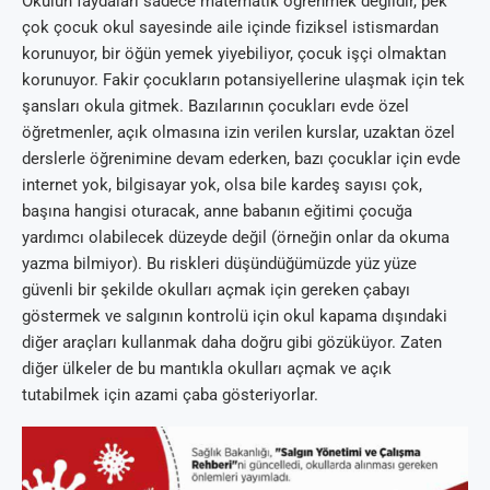
Okulun faydaları sadece matematik öğrenmek değildir, pek
çok çocuk okul sayesinde aile içinde fiziksel istismardan
korunuyor, bir öğün yemek yiyebiliyor, çocuk işçi olmaktan
korunuyor. Fakir çocukların potansiyellerine ulaşmak için tek
şansları okula gitmek. Bazılarının çocukları evde özel
öğretmenler, açık olmasına izin verilen kurslar, uzaktan özel
derslerle öğrenimine devam ederken, bazı çocuklar için evde
internet yok, bilgisayar yok, olsa bile kardeş sayısı çok,
başına hangisi oturacak, anne babanın eğitimi çocuğa
yardımcı olabilecek düzeyde değil (örneğin onlar da okuma
yazma bilmiyor). Bu riskleri düşündüğümüzde yüz yüze
güvenli bir şekilde okulları açmak için gereken çabayı
göstermek ve salgının kontrolü için okul kapama dışındaki
diğer araçları kullanmak daha doğru gibi gözüküyor. Zaten
diğer ülkeler de bu mantıkla okulları açmak ve açık
tutabilmek için azami çaba gösteriyorlar.