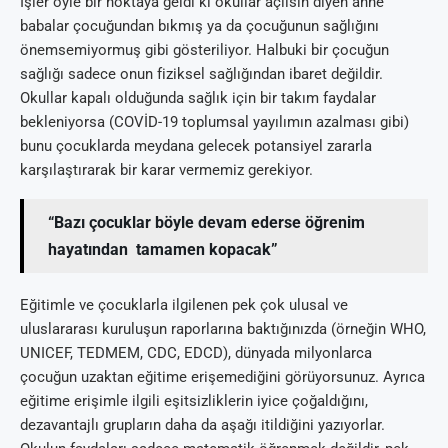
İşler öyle bir noktaya geldi ki okullar açılsın diyen anne
babalar çocuğundan bıkmış ya da çocuğunun sağlığını
önemsemiyormuş gibi gösteriliyor. Halbuki bir çocuğun
sağlığı sadece onun fiziksel sağlığından ibaret değildir.
Okullar kapalı olduğunda sağlık için bir takım faydalar
bekleniyorsa (COVİD-19 toplumsal yayılımın azalması gibi)
bunu çocuklarda meydana gelecek potansiyel zararla
karşılaştırarak bir karar vermemiz gerekiyor.
“Bazı çocuklar böyle devam ederse öğrenim
hayatından tamamen kopacak”
Eğitimle ve çocuklarla ilgilenen pek çok ulusal ve
uluslararası kuruluşun raporlarına baktığınızda (örneğin WHO,
UNICEF, TEDMEM, CDC, EDCD), dünyada milyonlarca
çocuğun uzaktan eğitime erişemediğini görüyorsunuz. Ayrıca
eğitime erişimle ilgili eşitsizliklerin iyice çoğaldığını,
dezavantajlı grupların daha da aşağı itildiğini yazıyorlar.