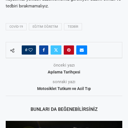
tedbiri bırakmamalıyız.
COVID-19
EĞITIM ÖĞRETIM
TEDBIR
0
önceki yazı
Aşılama Tarihçesi
sonraki yazı
Motosiklet Tutkum ve Acil Tıp
BUNLARI DA BEĞENEBILIRSINIZ