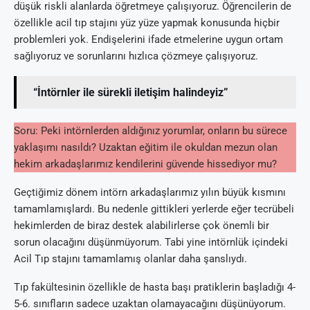
düşük riskli alanlarda öğretmeye çalışıyoruz. Öğrencilerin de
özellikle acil tıp stajını yüz yüze yapmak konusunda hiçbir
problemleri yok. Endişelerini ifade etmelerine uygun ortam
sağlıyoruz ve sorunlarını hızlıca çözmeye çalışıyoruz.
“İntörnler ile sürekli iletişim halindeyiz”
Soru: Peki intörnlerden aldığınız yorumlar, onların bu sürece
yaklaşımı nasıldı? Uzaktan eğitim ile okuldan mezun olan
hekim arkadaşlarımız kendilerini güvende hissediyor mu?
Geçtiğimiz dönem intörn arkadaşlarımız yılın büyük kısmını
tamamlamışlardı. Bu nedenle gittikleri yerlerde eğer tecrübeli
hekimlerden de biraz destek alabilirlerse çok önemli bir
sorun olacağını düşünmüyorum. Tabi yine intörnlük içindeki
Acil Tıp stajını tamamlamış olanlar daha şanslıydı.
Tıp fakültesinin özellikle de hasta başı pratiklerin başladığı 4-
5-6. sınıfların sadece uzaktan olamayacağını düşünüyorum.