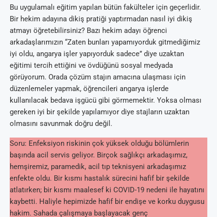
Bu uygulamalı eğitim yapılan bütün fakülteler için geçerlidir.
Bir hekim adayına dikiş pratiği yaptırmadan nasıl iyi dikiş
atmayı öğretebilirsiniz? Bazı hekim adayı öğrenci
arkadaşlarımızın “Zaten bunları yapamıyorduk gitmediğimiz
iyi oldu, angarya işler yapıyorduk sadece” diye uzaktan
eğitimi tercih ettiğini ve övdüğünü sosyal medyada
görüyorum. Orada çözüm stajın amacına ulaşması için
düzenlemeler yapmak, öğrencileri angarya işlerde
kullanılacak bedava işgücü gibi görmemektir. Yoksa olması
gereken iyi bir şekilde yapılamıyor diye stajların uzaktan
olmasını savunmak doğru değil.
Soru: Enfeksiyon riskinin çok yüksek olduğu bölümlerin
başında acil servis geliyor. Birçok sağlıkçı arkadaşımız,
hemşiremiz, paramedik, acil tıp teknisyeni arkadaşımız
enfekte oldu. Bir kısmı hastalık sürecini hafif bir şekilde
atlatırken; bir kısmı maalesef ki COVID-19 nedeni ile hayatını
kaybetti. Haliyle hepimizde hafif bir endişe ve korku duygusu
hakim. Sahada çalışmaya başlayacak genç