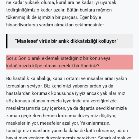
ne kadar yüksek olursa, kurallara ne kadar iyi uyarsak
tedirginliğimiz o kadar azalır. Bütün bunlara rağmen
tükenmişlik de işimizin bir parçası. Eğer böyle
hissediyorlarsa yardım almaktan çekinmesinler.
“Maalesef virüs bir anlık dikkatsizliği kolluyor”
Soru: Son olarak eklemek istediğiniz bir konu veya
kulağımızda küpe olması gerekli bir öneriniz?
Bu hastalık kalabalığı, kapalı ortamı ve insanlar arası yakın
temasları seviyor. Biz kendimizi yabancılardan ya da
hastalardan korumak konusunda iyiyiz ancak yakınlarımız
söz konusu olunca mesela işyerinde ara verdiğimizde
meslektaşımızla çay içerken, ya da dışarda sevdiklerimizle
zaman geçirirken hemen korunma düzeyimiz düşüyor,
maskeler iniyor, mesafeler azalıyor. Yakınlarımızın,
tanıdığımız insanların yanında daha dikkatli olmamız, bütün
hayatımızı yeniden düzenlememiz gerekiyor. Sabırlı olmalı ve