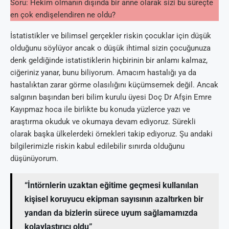
Soru: Hekim olmanın dışında bir anne olarak sizi bu süreçte
en çok endişelendiren ne oldu?
İstatistikler ve bilimsel gerçekler riskin çocuklar için düşük
olduğunu söylüyor ancak o düşük ihtimal sizin çocuğunuza
denk geldiğinde istatistiklerin hiçbirinin bir anlamı kalmaz,
ciğeriniz yanar, bunu biliyorum. Amacım hastalığı ya da
hastalıktan zarar görme olasılığını küçümsemek değil. Ancak
salgının başından beri bilim kurulu üyesi Doç Dr Afşin Emre
Kayıpmaz hoca ile birlikte bu konuda yüzlerce yazı ve
araştırma okuduk ve okumaya devam ediyoruz. Sürekli
olarak başka ülkelerdeki örnekleri takip ediyoruz. Şu andaki
bilgilerimizle riskin kabul edilebilir sınırda olduğunu
düşünüyorum.
“İntörnlerin uzaktan eğitime geçmesi kullanılan
kişisel koruyucu ekipman sayısının azaltırken bir
yandan da bizlerin sürece uyum sağlamamızda
kolaylaştırıcı oldu”