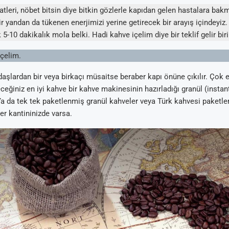
tleri, nöbet bitsin diye bitkin gözlerle kapıdan gelen hastalara ba
r yandan da tükenen enerjimizi yerine getirecek bir arayış içindeyiz
-10 dakikalık mola belki. Hadi kahve içelim diye bir teklif gelir bir
içelim.
aşlardan bir veya birkaçı müsaitse beraber kapı önüne çıkılır. Çok eli
ceğiniz en iyi kahve bir kahve makinesinin hazırladığı granül (insta
Ya da tek tek paketlenmiş granül kahveler veya Türk kahvesi paketler
ğer kantininizde varsa.