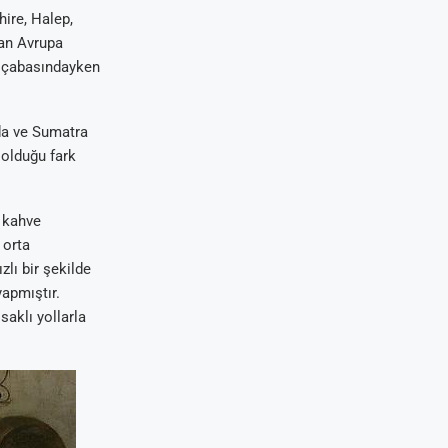
ire, Halep,
an Avrupa
ma çabasındayken
’da ve Sumatra
 olduğu fark
i kahve
 orta
lı bir şekilde
yapmıştır.
aklı yollarla