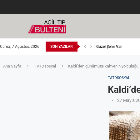
Cuma, 7 Ağustos, 2026
SON YAZILAR
Güzel Şehir Van
Ocak 2025 sayımız çıktı. İy
Bol Sosyal Programlı Özl
’Bilimin Işığında’ Projesi
Nisan 2026 sayımız çıktı. İ
Ana Sayfa
TATDsosyal
Kaldi’den günümüze kahvenin yolculuğu
TATDSOSYAL
Kaldi’d
27 Mayıs 2