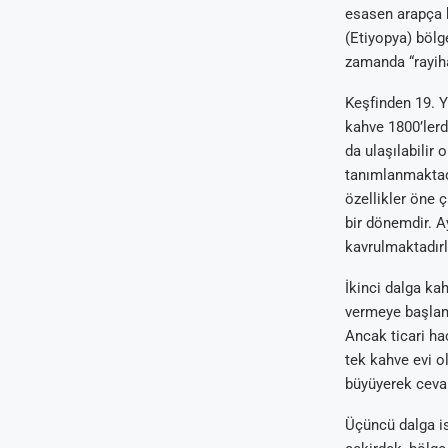
esasen arapça 
(Etiyopya) bölg
zamanda “rayih
Keşfinden 19. Yy
kahve 1800’lerd
da ulaşılabilir
tanımlanmaktadı
özellikler öne 
bir dönemdir. A
kavrulmaktadırl
İkinci dalga ka
vermeye başlamı
Ancak ticari h
tek kahve evi o
büyüyerek cevap
Üçüncü dalga is