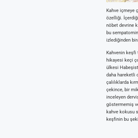
Kahve içmeye çı
özelliği. İçerd
nöbet devrine ka
bu sempatomime
izlediğinden bi
Kahvenin keşfi 
hikayesi keçi ço
ülkesi Habeşista
daha hareketli 
çalılıklarda kır
çekince, bir mi
inceleyen dervi
göstermemiş ve 
kahve kokusu sa
keşfinin bu şek