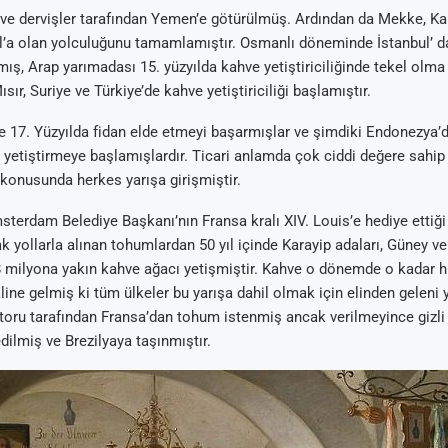
e dervişler tarafından Yemen’e götürülmüş. Ardından da Mekke, Kah
l’a olan yolculuğunu tamamlamıştır. Osmanlı döneminde İstanbul’ d
lmış, Arap yarımadası 15. yüzyılda kahve yetiştiriciliğinde tekel ol
ısır, Suriye ve Türkiye’de kahve yetiştiriciliği başlamıştır.
se 17. Yüzyılda fidan elde etmeyi başarmışlar ve şimdiki Endonezya
yetiştirmeye başlamışlardır. Ticari anlamda çok ciddi değere sahip
 konusunda herkes yarışa girişmiştir.
terdam Belediye Başkanı’nın Fransa kralı XIV. Louis’e hediye ettiğ
k yollarla alınan tohumlardan 50 yıl içinde Karayip adaları, Güney ve
milyona yakın kahve ağacı yetişmiştir. Kahve o dönemde o kadar hız
line gelmiş ki tüm ülkeler bu yarışa dahil olmak için elinden geleni 
toru tarafından Fransa’dan tohum istenmiş ancak verilmeyince gizli s
dilmiş ve Brezilyaya taşınmıştır.