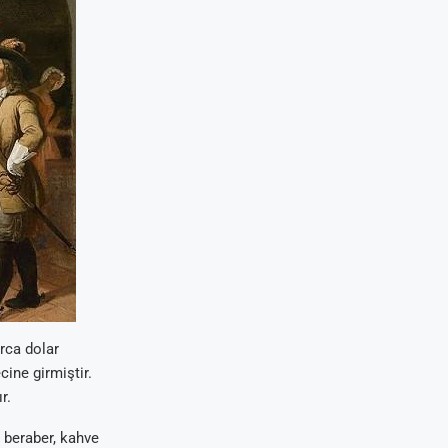
rca dolar
ine girmiştir.
r.
e beraber, kahve