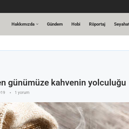
Hakkımızda
Gündem
Hobi
Röportaj
Seyaha
i okumalar.
enen Kongre
 Devam Ediyor
yi okumalar.
en günümüze kahvenin yolculuğu
019
1 yorum