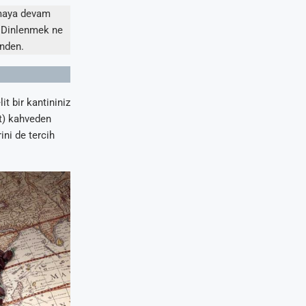
kmaya devam
. Dinlenmek ne
inden.
t bir kantininiz
nt) kahveden
ini de tercih