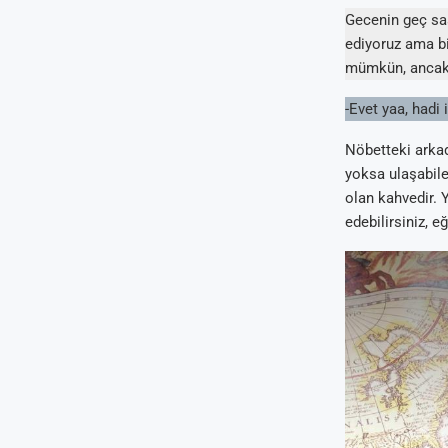
Gecenin geç saa
ediyoruz ama bi
mümkün, ancak 5
-Evet yaa, hadi 
Nöbetteki arkad
yoksa ulaşabile
olan kahvedir. 
edebilirsiniz, e