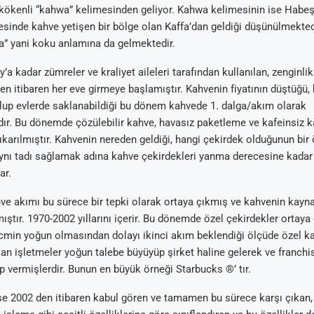
kökenli “kahwa” kelimesinden geliyor. Kahwa kelimesinin ise Habeş
esinde kahve yetişen bir bölge olan Kaffa’dan geldiği düşünülmekted
a” yani koku anlamına da gelmektedir.
’a kadar zümreler ve kraliyet aileleri tarafından kullanılan, zenginlik 
en itibaren her eve girmeye başlamıştır. Kahvenin fiyatının düştüğü, 
 olup evlerde saklanabildiği bu dönem kahvede 1. dalga/akım olarak
r. Bu dönemde çözülebilir kahve, havasız paketleme ve kafeinsiz k
çıkarılmıştır. Kahvenin nereden geldiği, hangi çekirdek olduğunun b
ynı tadı sağlamak adına kahve çekirdekleri yanma derecesine kadar
ar.
hve akımı bu sürece bir tepki olarak ortaya çıkmış ve kahvenin kay
ştır. 1970-2002 yıllarını içerir. Bu dönemde özel çekirdekler ortaya 
acmin yoğun olmasından dolayı ikinci akım beklendiği ölçüde özel 
lan işletmeler yoğun talebe büyüyüp şirket haline gelerek ve franchis
 vermişlerdir. Bunun en büyük örneği Starbucks ®’ tır.
e 2002 den itibaren kabul gören ve tamamen bu sürece karşı çıkan,