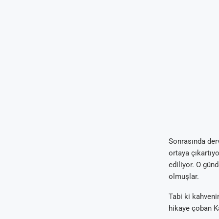
Sonrasında derv
ortaya çıkartıy
ediliyor. O gün
olmuşlar.
Tabi ki kahvenin
hikaye çoban Kal