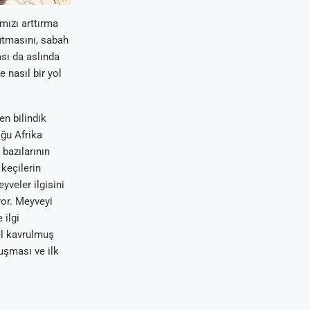
mızı arttırma
tutmasını, sabah
ası da aslında
nasıl bir yol
en bilindik
oğu Afrika
 bazılarının
 keçilerin
yveler ilgisini
yor. Meyveyi
 ilgi
el kavrulmuş
uşması ve ilk