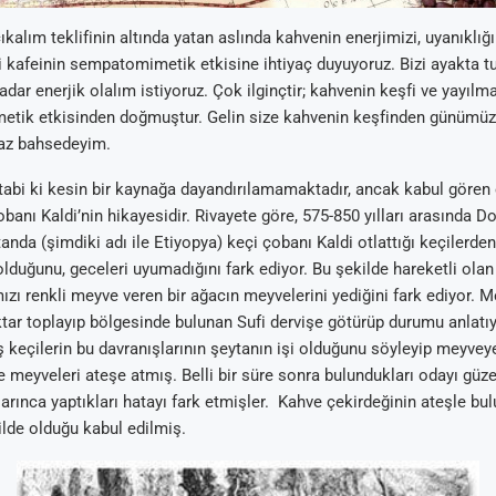
kalım teklifinin altında yatan aslında kahvenin enerjimizi, uyanıklığı
iği kafeinin sempatomimetik etkisine ihtiyaç duyuyoruz. Bizi ayakta 
dar enerjik olalım istiyoruz. Çok ilginçtir; kahvenin keşfi ve yayılm
tik etkisinden doğmuştur. Gelin size kahvenin keşfinden günümüze 
raz bahsedeyim.
tabi ki kesin bir kaynağa dayandırılamamaktadır, ancak kabul gören 
banı Kaldi’nin hikayesidir. Rivayete göre, 575-850 yılları arasında D
nda (şimdiki adı ile Etiyopya) keçi çobanı Kaldi otlattığı keçilerden
olduğunu, geceleri uyumadığını fark ediyor. Bu şekilde hareketli olan
mızı renkli meyve veren bir ağacın meyvelerini yediğini fark ediyor. Me
ktar toplayıp bölgesinde bulunan Sufi dervişe götürüp durumu anlatı
ş keçilerin bu davranışlarının şeytanın işi olduğunu söyleyip meyveye
meyveleri ateşe atmış. Belli bir süre sonra bulundukları odayı güz
rınca yaptıkları hatayı fark etmişler. Kahve çekirdeğinin ateşle bul
ilde olduğu kabul edilmiş.