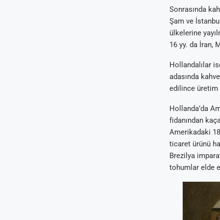
Sonrasında kahv
Şam ve İstanbu
ülkelerine yayı
16 yy. da İran, M
Hollandalılar i
adasında kahve 
edilince üretim
Hollanda’da Ams
fidanından kaça
Amerikadaki 18 
ticaret ürünü ha
Brezilya impara
tohumlar elde e