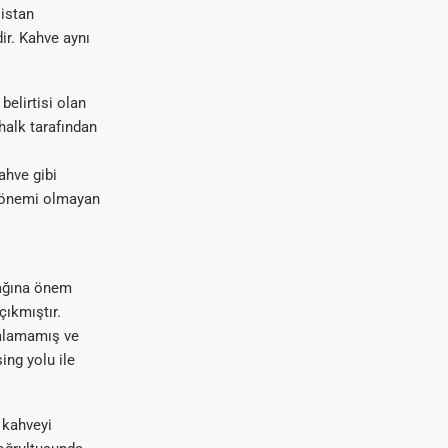
istan
ir. Kahve aynı
belirtisi olan
halk tarafından
ahve gibi
ir önemi olmayan
nağına önem
çıkmıştır.
kalamamış ve
ing yolu ile
 kahveyi