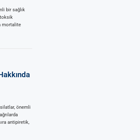
i bir sağlık
 toksik
 mortalite
 Hakkında
silatlar, önemli
 ağrılarda
ıra antipiretik,