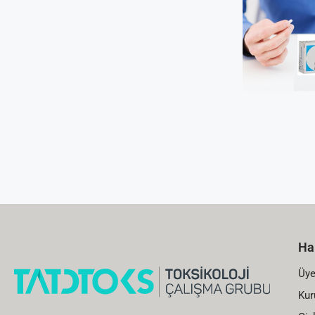
Ha
Üye
Kur