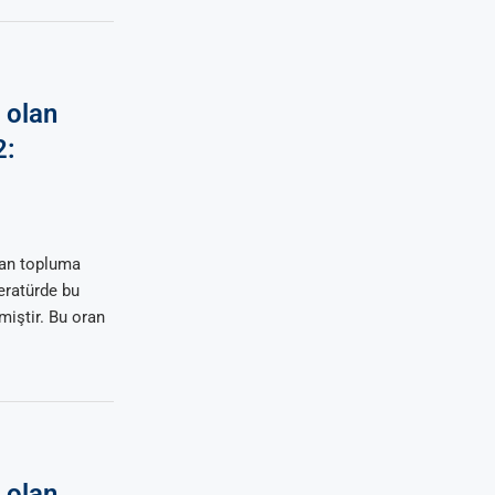
 olan
2:
dan topluma
teratürde bu
miştir. Bu oran
 olan