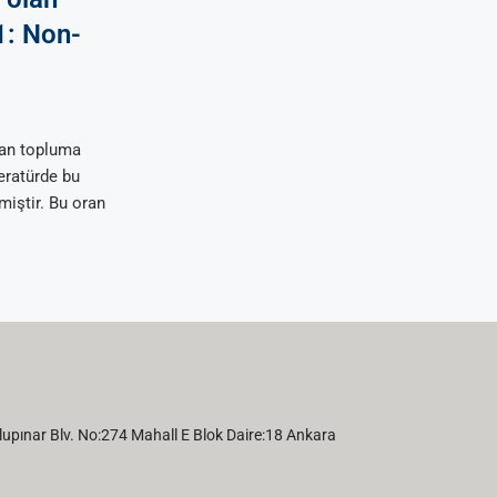
1: Non-
dan topluma
teratürde bu
miştir. Bu oran
pınar Blv. No:274 Mahall E Blok Daire:18 Ankara