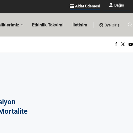
Bağış
Aidat Ödemesi
nliklerimiz
Etkinlik Takvimi
İletişim
Üye Girişi
siyon
Mortalite