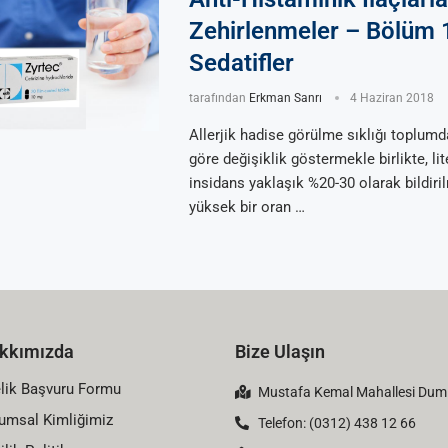
Zehirlenmeler – Bölüm 
Sedatifler
tarafından
Erkman Sanrı
4 Haziran 2018
Allerjik hadise görülme sıklığı toplum
göre değişiklik göstermekle birlikte, li
insidans yaklaşık %20-30 olarak bildiril
yüksek bir oran …
kkımızda
Bize Ulaşın
lik Başvuru Formu
Mustafa Kemal Mahallesi Dumlu
umsal Kimliğimiz
Telefon: (0312) 438 12 66