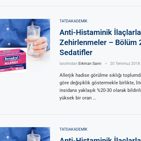
TATDAKADEMIK
Anti-Histaminik İlaçlarla
Zehirlenmeler – Bölüm 
Sedatifler
tarafından
Erkman Sanrı
20 Temmuz 2018
Allerjik hadise görülme sıklığı toplum
göre değişiklik göstermekle birlikte, li
insidans yaklaşık %20-30 olarak bildiril
yüksek bir oran …
TATDAKADEMIK
Anti-Histaminik İlaçlarla