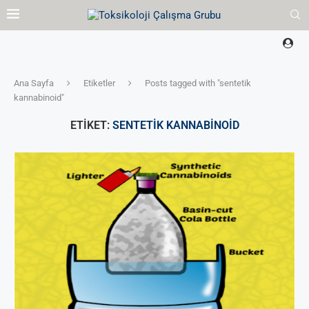
Ana Sayfa
Etiketler
Posts tagged with "sentetik
kannabinoid"
ETIKET:
SENTETIK KANNABINOID