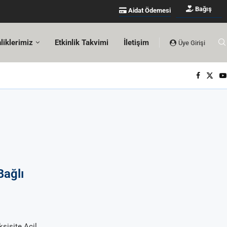
Bağış
Aidat Ödemesi
nliklerimiz
Etkinlik Takvimi
İletişim
Üye Girişi
Bağlı
ksisite Acil