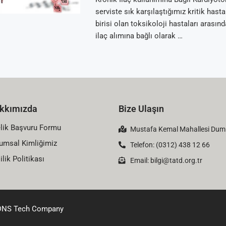
serviste sık karşılaştığımız kritik hast
birisi olan toksikoloji hastaları arasın
ilaç alımına bağlı olarak …
kkımızda
Bize Ulaşın
lik Başvuru Formu
Mustafa Kemal Mahallesi Dumlu
umsal Kimliğimiz
Telefon: (0312) 438 12 66
ilik Politikası
Email:
bilgi@tatd.org.tr
DNS Tech Company