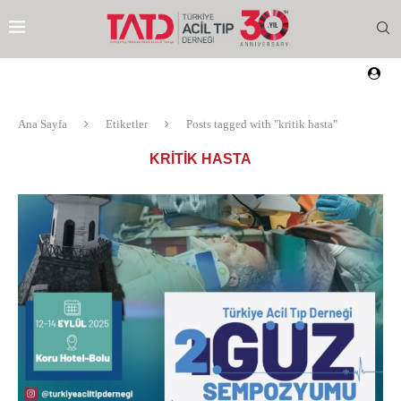
Ana Sayfa
Etiketler
Posts tagged with "kritik hasta"
KRITIK HASTA
EZI