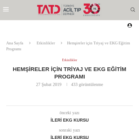
Ana Sayfa
Etkinlikler
Hemşireler için Triyaj ve EKG Eğitim
Programı
Etkinlikler
HEMŞIRELER IÇIN TRIYAJ VE EKG EĞITIM
PROGRAMI
27 Şubat 2019
433
görüntülenme
önceki yazı
İLERI EKG KURSU
sonraki yazı
EZI
İLERI EKG KURSU