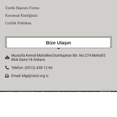
Üyelik Başvuru Formu
Kurumsal Kimliğimiz
Gizlilik Politikası
Bize Ulaşın
Mustafa Kemal Mahallesi Dumlupınar Blv. No:274 Mahall E
Blok Daire:18 Ankara
Telefon: (0312) 438 12 66
Email:
bilgi@tatd.org.tr
© 2021 – 2026 All Rights Reserved. Designed and Developed by
DNS Tech
Company