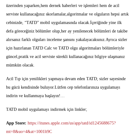
üzerinden yaparken,hem dernek haberleri ve işlemleri hem de acil
serviste kullanacağınız skorlamalar,algoritmalar ve olguların hepsi artık
cebinizde, “TATD” mobil uygulamasında olacak.İçeriğinde yine ilk
defa göreceğiniz bölümler olup,her ay yenilenecek bölümleri de takibe
alırsanız farklı olguları inceleme şansını yakalayacaksınız.Ayrıca sizler
için hazırlanan TATD Calc ve TATD olgu algoritmaları bölümleriyle
güncel,pratik ve acil serviste sürekli kullanacağınız bilgiye ulaşmanız
mümkün olacak.
Acil Tıp için yenilikleri yapmaya devam eden TATD; sizler sayesinde
bu gücü kendisinde buluyor.Lütfen cep telefonlarınıza uygulamayı
indirin ve kullanmaya başlayın!…
TATD mobil uygulamayı indirmek için linkler;
App Store:
https://itunes.apple.com/us/app/tatd/id1245688675?
mt=8&uo=4&at=1001lt9C