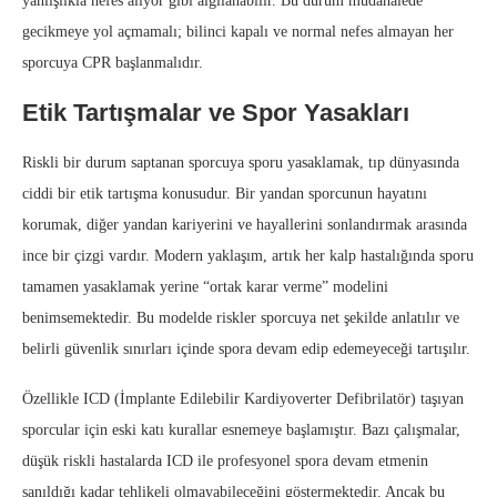
yanlışlıkla nefes alıyor gibi algılanabilir. Bu durum müdahalede
gecikmeye yol açmamalı; bilinci kapalı ve normal nefes almayan her
sporcuya CPR başlanmalıdır.
Etik Tartışmalar ve Spor Yasakları
Riskli bir durum saptanan sporcuya sporu yasaklamak, tıp dünyasında
ciddi bir etik tartışma konusudur. Bir yandan sporcunun hayatını
korumak, diğer yandan kariyerini ve hayallerini sonlandırmak arasında
ince bir çizgi vardır. Modern yaklaşım, artık her kalp hastalığında sporu
tamamen yasaklamak yerine “ortak karar verme” modelini
benimsemektedir. Bu modelde riskler sporcuya net şekilde anlatılır ve
belirli güvenlik sınırları içinde spora devam edip edemeyeceği tartışılır.
Özellikle ICD (İmplante Edilebilir Kardiyoverter Defibrilatör) taşıyan
sporcular için eski katı kurallar esnemeye başlamıştır. Bazı çalışmalar,
düşük riskli hastalarda ICD ile profesyonel spora devam etmenin
sanıldığı kadar tehlikeli olmayabileceğini göstermektedir. Ancak bu