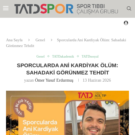
Ana Sayfa
Genel
Sporcularda Ani Kardiyak Ölüm: Sahadaki
Görünmez Tehdit
Genel
TATDakademik
TATDsosyal
SPORCULARDA ANI KARDIYAK ÖLÜM:
SAHADAKI GÖRÜNMEZ TEHDIT
yazan
Ömer Yusuf Erdurmuş
13 Haziran 2026