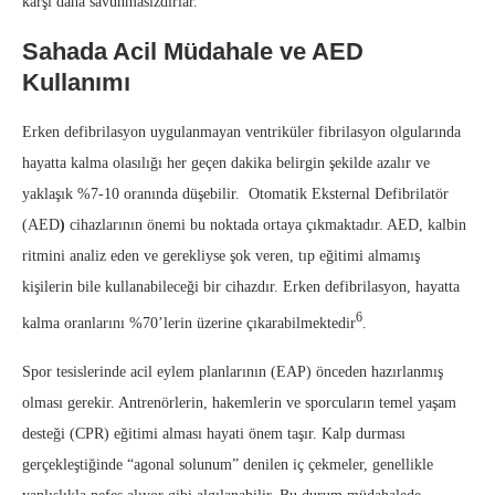
karşı daha savunmasızdırlar.
Sahada Acil Müdahale ve AED
Kullanımı
Erken defibrilasyon uygulanmayan ventriküler fibrilasyon olgularında
hayatta kalma olasılığı her geçen dakika belirgin şekilde azalır ve
yaklaşık %7-10 oranında düşebilir. Otomatik Eksternal Defibrilatör
(AED
)
cihazlarının önemi bu noktada ortaya çıkmaktadır. AED, kalbin
ritmini analiz eden ve gerekliyse şok veren, tıp eğitimi almamış
kişilerin bile kullanabileceği bir cihazdır. Erken defibrilasyon, hayatta
6
kalma oranlarını %70’lerin üzerine çıkarabilmektedir
.
Spor tesislerinde acil eylem planlarının (EAP) önceden hazırlanmış
olması gerekir. Antrenörlerin, hakemlerin ve sporcuların temel yaşam
desteği (CPR) eğitimi alması hayati önem taşır. Kalp durması
gerçekleştiğinde “agonal solunum” denilen iç çekmeler, genellikle