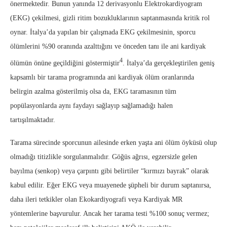
önermektedir. Bunun yanında 12 derivasyonlu Elektrokardiyogram
(EKG) çekilmesi, gizli ritim bozukluklarının saptanmasında kritik rol
oynar. İtalya’da yapılan bir çalışmada EKG çekilmesinin, sporcu
ölümlerini %90 oranında azalttığını ve önceden tanı ile ani kardiyak
4
ölümün önüne geçildiğini göstermiştir
. İtalya’da gerçekleştirilen geniş
kapsamlı bir tarama programında ani kardiyak ölüm oranlarında
belirgin azalma gösterilmiş olsa da, EKG taramasının tüm
popülasyonlarda aynı faydayı sağlayıp sağlamadığı halen
tartışılmaktadır.
Tarama sürecinde sporcunun ailesinde erken yaşta ani ölüm öyküsü olup
olmadığı titizlikle sorgulanmalıdır. Göğüs ağrısı, egzersizle gelen
bayılma (senkop) veya çarpıntı gibi belirtiler “kırmızı bayrak” olarak
kabul edilir. Eğer EKG veya muayenede şüpheli bir durum saptanırsa,
daha ileri tetkikler olan Ekokardiyografi veya Kardiyak MR
yöntemlerine başvurulur. Ancak her tarama testi %100 sonuç vermez;