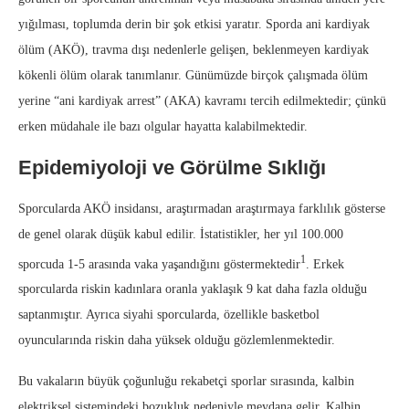
yığılması, toplumda derin bir şok etkisi yaratır. Sporda ani kardiyak
ölüm (AKÖ), travma dışı nedenlerle gelişen, beklenmeyen kardiyak
kökenli ölüm olarak tanımlanır. Günümüzde birçok çalışmada ölüm
yerine “ani kardiyak arrest” (AKA) kavramı tercih edilmektedir; çünkü
erken müdahale ile bazı olgular hayatta kalabilmektedir.
Epidemiyoloji ve Görülme Sıklığı
Sporcularda AKÖ insidansı, araştırmadan araştırmaya farklılık gösterse
de genel olarak düşük kabul edilir. İstatistikler, her yıl 100.000
1
sporcuda 1-5 arasında vaka yaşandığını göstermektedir
. Erkek
sporcularda riskin kadınlara oranla yaklaşık 9 kat daha fazla olduğu
saptanmıştır. Ayrıca siyahi sporcularda, özellikle basketbol
oyuncularında riskin daha yüksek olduğu gözlemlenmektedir.
Bu vakaların büyük çoğunluğu rekabetçi sporlar sırasında, kalbin
elektriksel sistemindeki bozukluk nedeniyle meydana gelir. Kalbin