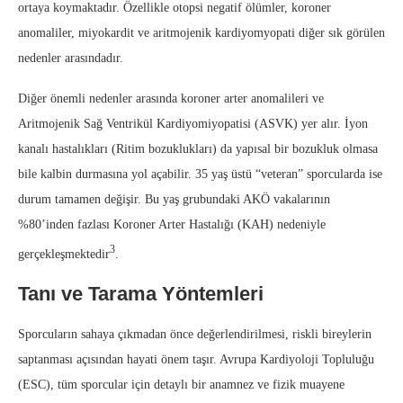
ortaya koymaktadır. Özellikle otopsi negatif ölümler, koroner
anomaliler, miyokardit ve aritmojenik kardiyomyopati diğer sık görülen
nedenler arasındadır.
Diğer önemli nedenler arasında koroner arter anomalileri ve
Aritmojenik Sağ Ventrikül Kardiyomiyopatisi (ASVK) yer alır. İyon
kanalı hastalıkları (Ritim bozuklukları) da yapısal bir bozukluk olmasa
bile kalbin durmasına yol açabilir. 35 yaş üstü “veteran” sporcularda ise
durum tamamen değişir. Bu yaş grubundaki AKÖ vakalarının
%80’inden fazlası Koroner Arter Hastalığı (KAH) nedeniyle
3
gerçekleşmektedir
.
Tanı ve Tarama Yöntemleri
Sporcuların sahaya çıkmadan önce değerlendirilmesi, riskli bireylerin
saptanması açısından hayati önem taşır. Avrupa Kardiyoloji Topluluğu
(ESC), tüm sporcular için detaylı bir anamnez ve fizik muayene