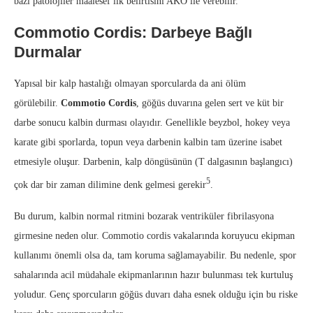
bazı patolojiler maalesef ilk belirtisini AKÖ ile verebilir.
Commotio Cordis: Darbeye Bağlı
Durmalar
Yapısal bir kalp hastalığı olmayan sporcularda da ani ölüm
görülebilir.
Commotio Cordis
, göğüs duvarına gelen sert ve küt bir
darbe sonucu kalbin durması olayıdır. Genellikle beyzbol, hokey veya
karate gibi sporlarda, topun veya darbenin kalbin tam üzerine isabet
etmesiyle oluşur. Darbenin, kalp döngüsünün (T dalgasının başlangıcı)
5
çok dar bir zaman dilimine denk gelmesi gerekir
.
Bu durum, kalbin normal ritmini bozarak ventriküler fibrilasyona
girmesine neden olur. Commotio cordis vakalarında koruyucu ekipman
kullanımı önemli olsa da, tam koruma sağlamayabilir. Bu nedenle, spor
sahalarında acil müdahale ekipmanlarının hazır bulunması tek kurtuluş
yoludur. Genç sporcuların göğüs duvarı daha esnek olduğu için bu riske