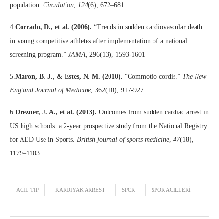
population.
Circulation
,
124
(6), 672–681.
4.
Corrado, D., et al. (2006).
“Trends in sudden cardiovascular death
in young competitive athletes after implementation of a national
screening program.”
JAMA
, 296(13), 1593-1601
5.
Maron, B. J., & Estes, N. M. (2010).
“Commotio cordis.”
The New
England Journal of Medicine
, 362(10), 917-927.
6.
Drezner, J. A., et al. (2013).
Outcomes from sudden cardiac arrest in
US high schools: a 2-year prospective study from the National Registry
for AED Use in Sports.
British journal of sports medicine
,
47
(18),
1179–1183
ACIL TIP
KARDIYAK ARREST
SPOR
SPOR ACILLERI