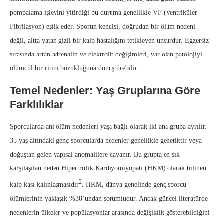
pompalama işlevini yitirdiği bu duruma genellikle VF (Ventriküler
Fibrilasyon) eşlik eder. Sporun kendisi, doğrudan bir ölüm nedeni
değil, altta yatan gizli bir kalp hastalığını tetikleyen unsurdur. Egzersiz
sırasında artan adrenalin ve elektrolit değişimleri, var olan patolojiyi
ölümcül bir ritim bozukluğuna dönüştürebilir.
Temel Nedenler: Yaş Grup
l
arına Göre
Farklılıklar
Sporcularda ani ölüm nedenleri yaşa bağlı olarak iki ana gruba ayrılır.
35 yaş altındaki genç sporcularda nedenler genellikle genetiktir veya
doğuştan gelen yapısal anomalilere dayanır. Bu grupta en sık
karşılaşılan neden Hipertrofik Kardiyomiyopati (HKM) olarak bilinen
2
kalp kası kalınlaşmasıdır
. HKM, dünya genelinde genç sporcu
ölümlerinin yaklaşık %30’undan sorumludur. Ancak güncel literatürde
nedenlerin ülkeler ve popülasyonlar arasında değişiklik gösterebildiğini