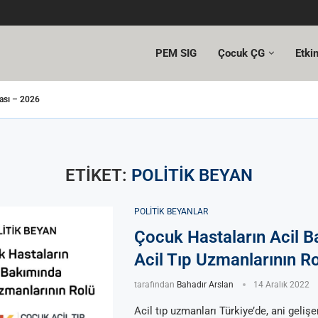
PEM SIG
Çocuk ÇG
Etkin
ası – 2026
26’nın Ardından
edasyon ve Analjezi
25’in Ardından
l: Çocuk Acil Çalışma Grubu
 2026’nın ardından…
24’ün Ardından
ongresi-2023’ün Ardından
22’nin Ardından
ETIKET:
POLITIK BEYAN
POLITIK BEYANLAR
Çocuk Hastaların Acil 
Acil Tıp Uzmanlarının R
tarafından
Bahadır Arslan
14 Aralık 2022
Acil tıp uzmanları Türkiye’de, ani gelişe