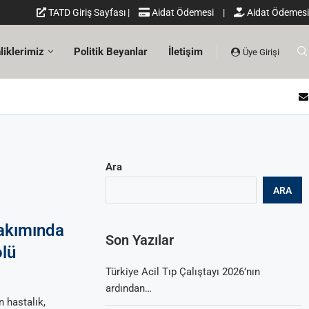
TATD Giriş Sayfası
|
Aidat Ödemesi
|
Aidat Ödemesi
liklerimiz
Politik Beyanlar
İletişim
Üye Girişi
Ara
ARA
Bakımında
Son Yazılar
olü
Türkiye Acil Tıp Çalıştayı 2026’nın
ardından…
n hastalık,