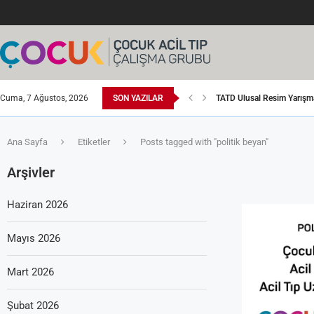
Cuma, 7 Ağustos, 2026
SON YAZILAR
TATD Ulusal Resim Yarışm
Kurs Günleri Kongresi-20
Acil Serviste Girişimsel S
Kurs Günleri Kongresi-20
Acil Tıp İçinde Bir Yan Da
Türkiye Acil Tıp Çalıştayı
Kurs Günleri Kongresi-20
TATKON ve Kurs Günleri K
Kurs Günleri Kongresi-20
Ana Sayfa
Etiketler
Posts tagged with "politik beyan"
Arşivler
Haziran 2026
Mayıs 2026
Mart 2026
Şubat 2026