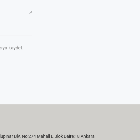
cıya kaydet.
pınar Blv. No:274 Mahall E Blok Daire:18 Ankara