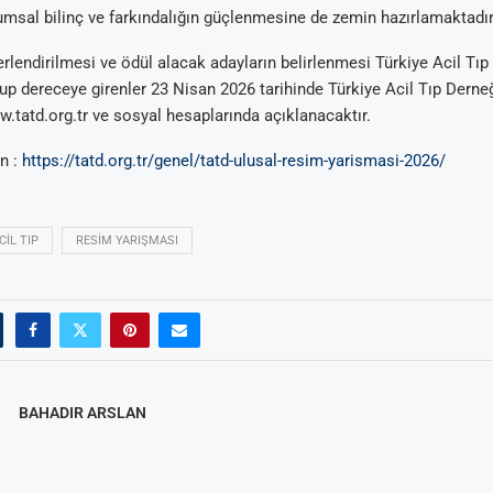
umsal bilinç ve farkındalığın güçlenmesine de zemin hazırlamaktadır
rlendirilmesi ve ödül alacak adayların belirlenmesi Türkiye Acil Tıp
olup dereceye girenler 23 Nisan 2026 tarihinde Türkiye Acil Tıp Dern
ww.tatd.org.tr ve sosyal hesaplarında açıklanacaktır.
in :
https://tatd.org.tr/genel/tatd-ulusal-resim-yarismasi-2026/
CIL TIP
RESIM YARIŞMASI
BAHADIR ARSLAN