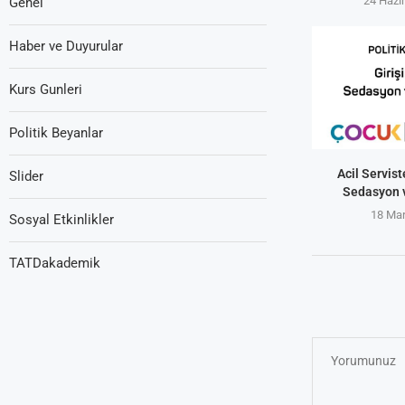
24 Hazi
Genel
Haber ve Duyurular
Kurs Gunleri
Politik Beyanlar
Acil Servist
Slider
Sedasyon v
18 Mar
Sosyal Etkinlikler
TATDakademik