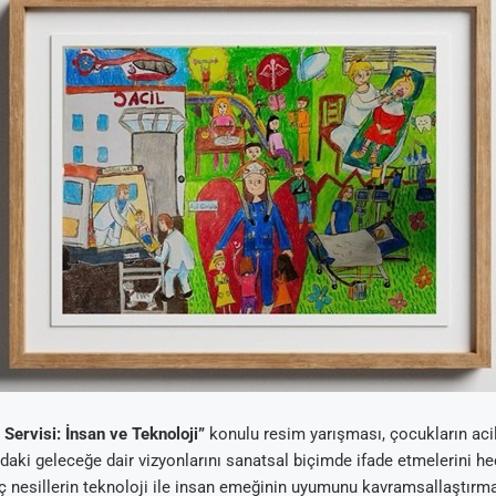
 Servisi: İnsan ve Teknoloji”
konulu resim yarışması, çocukların acil
ndaki geleceğe dair vizyonlarını sanatsal biçimde ifade etmelerini h
nç nesillerin teknoloji ile insan emeğinin uyumunu kavramsallaştırma