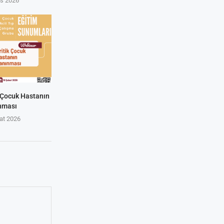
ıs 2026
k Çocuk Hastanın
nması
at 2026