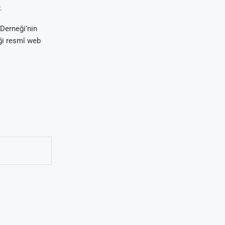
.
 Derneği’nin
eği resmî web