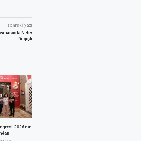
sonraki yazı
avmasında Neler
Değişti
ongresi-2026’nın
ından