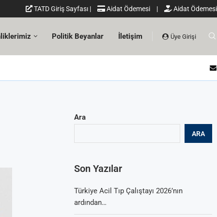
TATD Giriş Sayfası
|
Aidat Ödemesi
|
Aidat Ödemesi
liklerimiz
Politik Beyanlar
İletişim
Üye Girişi
Ara
ARA
Son Yazılar
Türkiye Acil Tıp Çalıştayı 2026’nın
ardından…