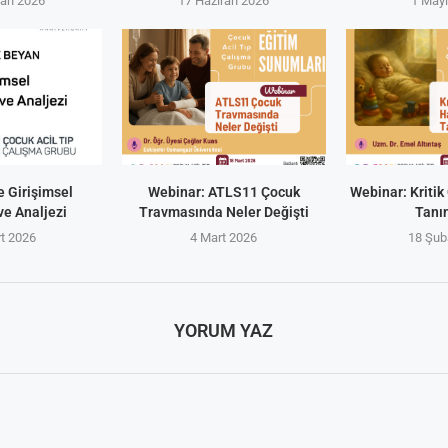
ran 2026
17 Haziran 2026
1 May
e Girişimsel
Webinar: ATLS11 Çocuk
Webinar: Kriti
e Analjezi
Travmasında Neler Değişti
Tanı
t 2026
4 Mart 2026
18 Şub
YORUM YAZ