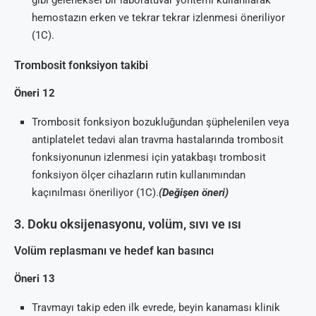
gibi geleneksel bir laboratuvar yöntemi kullanılarak
hemostazın erken ve tekrar tekrar izlenmesi öneriliyor
(1C).
Trombosit fonksiyon takibi
Öneri 12
Trombosit fonksiyon bozukluğundan şüphelenilen veya
antiplatelet tedavi alan travma hastalarında trombosit
fonksiyonunun izlenmesi için yatakbaşı trombosit
fonksiyon ölçer cihazların rutin kullanımından
kaçınılması öneriliyor (1C).
(Değişen öneri)
3. Doku oksijenasyonu, volüm, sıvı ve ısı
Volüm replasmanı ve hedef kan basıncı
Öneri 13
Travmayı takip eden ilk evrede, beyin kanaması klinik