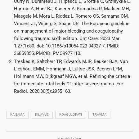
Curry N, Duranteau J, Filipescu D, Grottke O, Grønlykke L,
Harrois A, Hunt BJ, Kaserer A, Komadina R, Madsen MH,
Maegele M, Mora L, Riddez L, Romero CS, Samama CM,
Vincent JL, Wiberg S, Spahn DR. The European guideline
on management of major bleeding and coagulopathy
following trauma: sixth edition. Crit Care. 2023 Mar
1;27(1):80. doi: 10.1186/s13054-023-04327-7. PMID:
36859355; PMCID: PMC9977110.
Treskes K, Saltzherr TP, Edwards MJR, Beuker BJA, Van
Lieshout EMM, Hohmann J, Luitse JSK, Beenen LFM,
Hollmann MW, Dijkgraaf MGW, et al. Refining the criteria
for immediate total-body CT after severe trauma. Eur
Radiol. 2020;30(5):2955–63.
KANAMA
KILAVUZ
KOAGÜLOPATI
TRAVMA