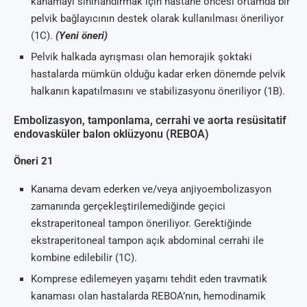
kanamayı sınırlandırmak için hastane öncesi ortamda bir
pelvik bağlayıcının destek olarak kullanılması öneriliyor
(1C).
(Yeni öneri)
Pelvik halkada ayrışması olan hemorajik şoktaki
hastalarda mümkün olduğu kadar erken dönemde pelvik
halkanın kapatılmasını ve stabilizasyonu öneriliyor (1B).
Embolizasyon, tamponlama, cerrahi ve aorta resüsitatif
endovasküler balon oklüzyonu (REBOA)
Öneri 21
Kanama devam ederken ve/veya anjiyoembolizasyon
zamanında gerçekleştirilemediğinde geçici
ekstraperitoneal tampon öneriliyor. Gerektiğinde
ekstraperitoneal tampon açık abdominal cerrahi ile
kombine edilebilir (1C).
Komprese edilemeyen yaşamı tehdit eden travmatik
kanaması olan hastalarda REBOA’nın, hemodinamik