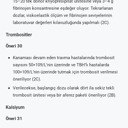
15–20 tek donör kriyopresipitat ünitesine veya 3–4 g
fibrinojen konsantresine eşdeğer oluyor. Tekrarlanan
dozlar, viskoelastik ölçüm ve fibrinojen seviyelerinin
laboratuvar değerleri kılavuzluğunda yapılmalı (2C).
Trombositler
Öneri 30
Kanaması devam eden travma hastalarında trombosit
sayısını 50×109/L’nin üzerinde ve TBH’lı hastalarda
100×109/L’nin üzerinde tutmak için trombosit verilmesi
öneriliyor (2C).
Verilecekse, başlangıç dozu olarak dört ila sekiz tekli
trombosit ünitesi veya bir aferez paketi öneriliyor (2B).
Kalsiyum
Öneri 31