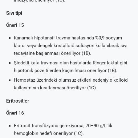
infüzyonu öneriliyor (1C).
Sıvı tipi
Öneri 15
Kanamalı hipotansif travma hastasında %0,9 sodyum
klorür veya dengeli kristalloid solüsyon kullanılarak sıvı
tedavisine başlanması öneriliyor (1B).
Şiddetli kafa travması olan hastalarda Ringer laktat gibi
hipotonik çözeltilerden kaçınılması öneriliyor (1B).
Hemostaz üzerindeki olumsuz etkileri nedeniyle kolloid
kullanımının kısıtlanması öneriliyor (1C).
Eritrositler
Öneri 16
Eritrosit transfüzyonu gerekiyorsa, 70–90 g/L’lik
hemoglobin hedefi öneriliyor (1C).