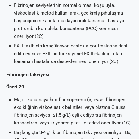
Fibrinojen seviyelerinin normal olması koşuluyla,
viskoelastik metod kullanılarak, gecikmiş pıhtılaşma
başlangıcının kanıtlarına dayanarak kanamalı hastaya
protrombin kompleks konsantresi (PCC) verilmesi
öneriliyor (2C).
FXIII takibinin koagülasyon destek algoritmalarına dahil
edilmesini ve FXIII’ün fonksiyonel FXIII eksikliği olan
kanamalı hastalarda desteklenmesi öneriliyor (2C).
Fibrinojen takviyesi
Öneri 29
Majör kanamaya hipofibrinojenemi (işlevsel fibrinojen
eksikliğinin viskoelastik belirtileri veya plazma Clauss
fibrinojen seviyesi ≤1,5 g/L) eşlik ediyorsa fibrinojen
konsantresi veya kriyopresipitat ile tedavi öneriliyor (1C).
Başlangıçta 3-4 g’lık bir fibrinojen takviyesi öneriliyor. Bu,