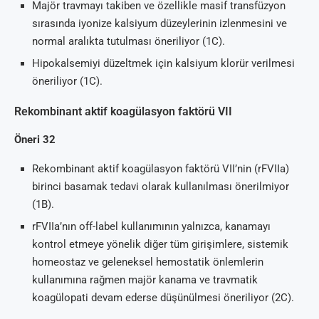
Majör travmayı takiben ve özellikle masif transfüzyon
sırasında iyonize kalsiyum düzeylerinin izlenmesini ve
normal aralıkta tutulması öneriliyor (1C).
Hipokalsemiyi düzeltmek için kalsiyum klorür verilmesi
öneriliyor (1C).
Rekombinant aktif koagülasyon faktörü VII
Öneri 32
Rekombinant aktif koagülasyon faktörü VII’nin (rFVIIa)
birinci basamak tedavi olarak kullanılması önerilmiyor
(1B).
rFVIIa’nın off-label kullanımının yalnızca, kanamayı
kontrol etmeye yönelik diğer tüm girişimlere, sistemik
homeostaz ve geleneksel hemostatik önlemlerin
kullanımına rağmen majör kanama ve travmatik
koagülopati devam ederse düşünülmesi öneriliyor (2C).