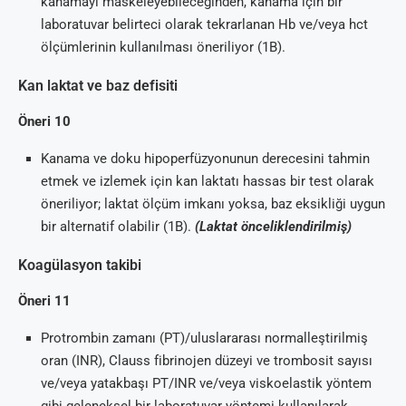
kanamayı maskeleyebileceğinden, kanama için bir
laboratuvar belirteci olarak tekrarlanan Hb ve/veya hct
ölçümlerinin kullanılması öneriliyor (1B).
Kan laktat ve baz defisiti
Öneri 10
Kanama ve doku hipoperfüzyonunun derecesini tahmin
etmek ve izlemek için kan laktatı hassas bir test olarak
öneriliyor; laktat ölçüm imkanı yoksa, baz eksikliği uygun
bir alternatif olabilir (1B).
(Laktat önceliklendirilmiş)
Koagülasyon takibi
Öneri 11
Protrombin zamanı (PT)/uluslararası normalleştirilmiş
oran (INR), Clauss fibrinojen düzeyi ve trombosit sayısı
ve/veya yatakbaşı PT/INR ve/veya viskoelastik yöntem