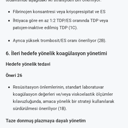
tedavisinde aşağıdaki iki stratejiden biri öneriliyor:
Fibrinojen konsantresi veya kriyopresipitat ve ES
İhtiyaca göre en az 1:2 TDP/ES oranında TDP veya
patojen-inaktive edilmiş TDP (1C).
Ayrıca yüksek trombosit/ES oranı öneriliyor (2B).
6. İleri hedefe yönelik koagülasyon yönetimi
Hedefe yönelik tedavi
Öneri 26
Resüsitasyon önlemlerinin, standart laboratuvar
koagülasyon değerleri ve/veya viskoelastik ölçümler
kılavuzluğunda, amaca yönelik bir strateji kullanılarak
sürdürülmesi öneriliyor (1B).
Taze donmuş plazmaya dayalı yönetim