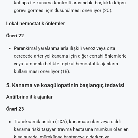
kollaps ile kanama kontrolü arasındaki boşlukta köprü
görevi görmesi için düşünülmesi öneriliyor (2C).
Lokal hemostatik önlemler
Öneri 22
Parankimal yaralanmalarla ilişkili venöz veya orta
derecede arteriyel kanama için diğer cerrahi önlemlerle
veya tamponla birlikte topikal hemostatik ajanların
kullanılması öneriliyor (1B).
5. Kanama ve koagülopatinin başlangıç tedavisi
Antifbrinolitik ajanlar
Öneri 23
Traneksamik asidin (TXA), kanaması olan veya ciddi
kanama riski taşıyan travma hastasına mümkün olan en
kısa sürede, mümkünse hastaneye giderken ve