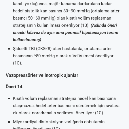
kanıtı yokluğunda, majör kanama durdurulana kadar
hedef sistolik kan basıncı 80–90 mmHg (ortalama arter
basıncı 50–60 mmHg) olan kısıtlı volüm replasman
stratejisinin kullanılması öneriliyor (1B).
(Aslında öneri
önceki kılavuz ile aynı ama permisif hipotansiyon terimi
kullanılmamış)
Şiddetli TBI (GKS≤8) olan hastalarda, ortalama arter
basıncının ≥80 mmHg olarak sürdürülmesi öneriliyor
(1C).
Vazopressörler ve inotropik ajanlar
Öneri 14
Kısıtlı volüm replasman stratejisi hedef kan basıncına
ulaşmazsa, hedef arter basıncını sürdürmek için sıvılara
ek olarak noradrenalin verilmesi öneriliyor (1C).
Miyokardiyal disfonksiyon varlığında dobutamin